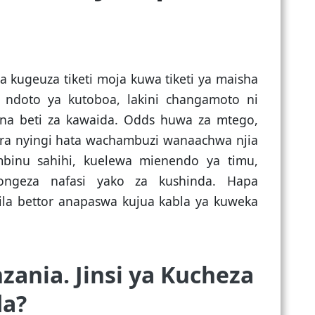
za Kila Timu
a Kwa Sare (Droo)
a kugeuza tiketi moja kuwa tiketi ya maisha
i na Marafiki
 ndoto ya kutoboa, lakini changamoto ni
Jackpot
 na beti za kawaida. Odds huwa za mtego,
ra nyingi hata wachambuzi wanaachwa njia
 mbinu sahihi, kuelewa mienendo ya timu,
ongeza nafasi yako za kushinda. Hapa
la bettor anapaswa kujua kabla ya kuweka
zania. Jinsi ya Kucheza
da?