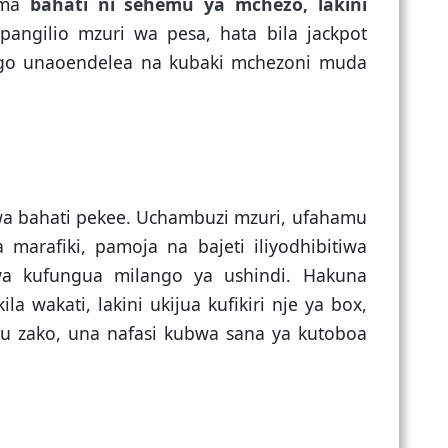
ema
bahati ni sehemu ya mchezo, lakini
angilio mzuri wa pesa, hata bila jackpot
go unaoendelea na kubaki mchezoni muda
wa bahati pekee. Uchambuzi mzuri, ufahamu
marafiki, pamoja na bajeti iliyodhibitiwa
 wa kufungua milango ya ushindi. Hakuna
a wakati, lakini ukijua kufikiri nje ya box,
au zako, una nafasi kubwa sana ya kutoboa