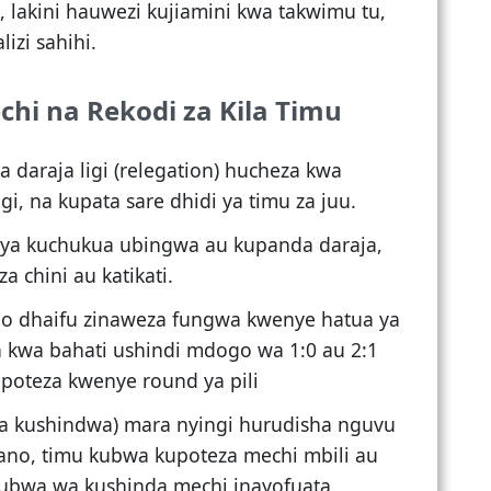
lakini hauwezi kujiamini kwa takwimu tu,
zi sahihi.
chi na Rekodi za Kila Timu
a daraja ligi (relegation) hucheza kwa
igi, na kupata sare dhidi ya timu za juu.
a ya kuchukua ubingwa au kupanda daraja,
a chini au katikati.
o dhaifu zinaweza fungwa kwenye hatua ya
 kwa bahati ushindi mdogo wa 1:0 au 2:1
poteza kwenye round ya pili
 wa kushindwa) mara nyingi hurudisha nguvu
ano, timu kubwa kupoteza mechi mbili au
ubwa wa kushinda mechi inayofuata.