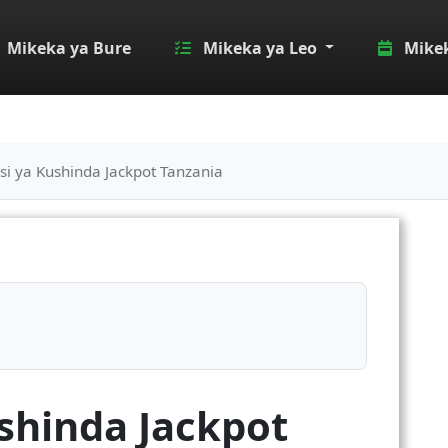
Mikeka ya Bure
Mikeka ya Leo
Mikek
Jinsi ya Kushinda Jackpot Tanzania
a Jackpot na Kushinda?
Kushinda Jackpot