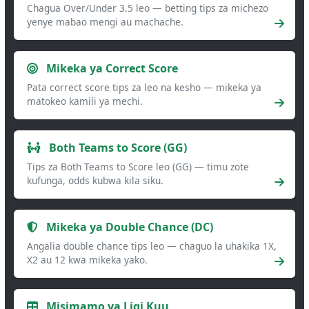
Chagua Over/Under 3.5 leo — betting tips za michezo
yenye mabao mengi au machache.
Mikeka ya Correct Score
Pata correct score tips za leo na kesho — mikeka ya
matokeo kamili ya mechi.
Both Teams to Score (GG)
Tips za Both Teams to Score leo (GG) — timu zote
kufunga, odds kubwa kila siku.
Mikeka ya Double Chance (DC)
Angalia double chance tips leo — chaguo la uhakika 1X,
X2 au 12 kwa mikeka yako.
Misimamo ya Ligi Kuu