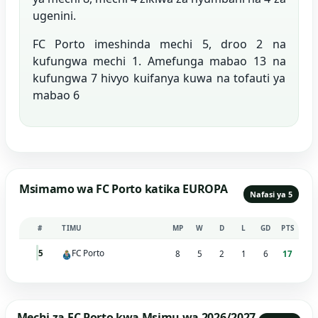
ugenini.
FC Porto imeshinda mechi 5, droo 2 na
kufungwa mechi 1. Amefunga mabao 13 na
kufungwa 7 hivyo kuifanya kuwa na tofauti ya
mabao 6
Msimamo wa FC Porto katika EUROPA
Nafasi ya 5
#
TIMU
MP
W
D
L
GD
PTS
FC Porto
5
8
5
2
1
6
17
Mechi za FC Porto kwa Msimu wa 2026/2027