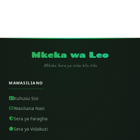
Mkeka wa Leo
Mikeka bora ya soka kila siku
MAWASILIANO
Kuhusu Sisi
Wasiliana Nasi
Sera ya Faragha
Sera ya Vidakuzi