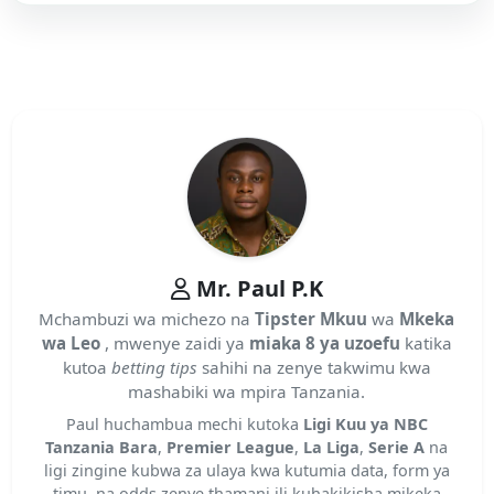
Mr. Paul P.K
Mchambuzi wa michezo na
Tipster Mkuu
wa
Mkeka
wa Leo
, mwenye zaidi ya
miaka 8 ya uzoefu
katika
kutoa
betting tips
sahihi na zenye takwimu kwa
mashabiki wa mpira Tanzania.
Paul huchambua mechi kutoka
Ligi Kuu ya NBC
Tanzania Bara
,
Premier League
,
La Liga
,
Serie A
na
ligi zingine kubwa za ulaya kwa kutumia data, form ya
timu, na odds zenye thamani ili kuhakikisha mikeka