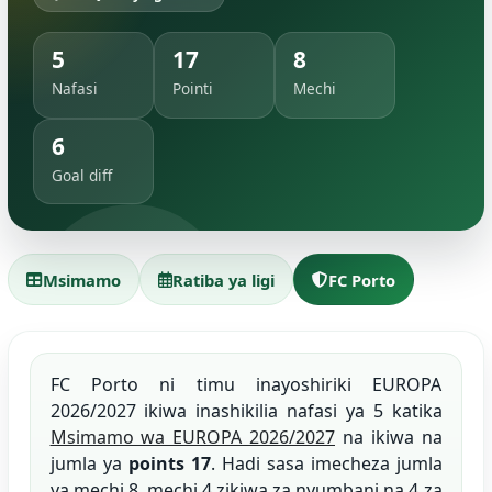
5
17
8
Nafasi
Pointi
Mechi
6
Goal diff
Msimamo
Ratiba ya ligi
FC Porto
FC Porto ni timu inayoshiriki EUROPA
2026/2027 ikiwa inashikilia nafasi ya 5 katika
Msimamo wa EUROPA 2026/2027
na ikiwa na
jumla ya
points 17
. Hadi sasa imecheza jumla
ya mechi 8, mechi 4 zikiwa za nyumbani na 4 za