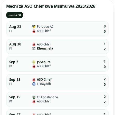
Mechi za ASO Chlef kwa Msimu wa 2025/2026
mechi 30
0
Aug 23
Paradou AC
ASO Chlef
FT
0
1
Aug 30
ASO Chlef
Khenchela
FT
2
1
Sep 5
JS Saoura
ASO Chlef
FT
0
2
Sep 13
ASO Chlef
El Bayadh
FT
0
2
Sep 19
CS Constantine
ASO Chlef
FT
2
1
Sep 27
ASO Chlef