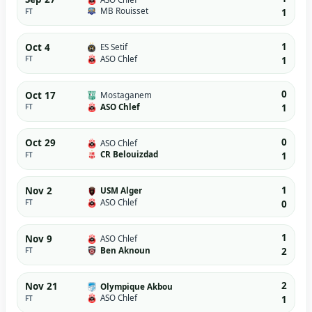
MB Rouisset
FT
1
1
Oct 4
ES Setif
ASO Chlef
FT
1
0
Oct 17
Mostaganem
ASO Chlef
FT
1
0
Oct 29
ASO Chlef
CR Belouizdad
FT
1
1
Nov 2
USM Alger
ASO Chlef
FT
0
1
Nov 9
ASO Chlef
Ben Aknoun
FT
2
2
Nov 21
Olympique Akbou
ASO Chlef
FT
1