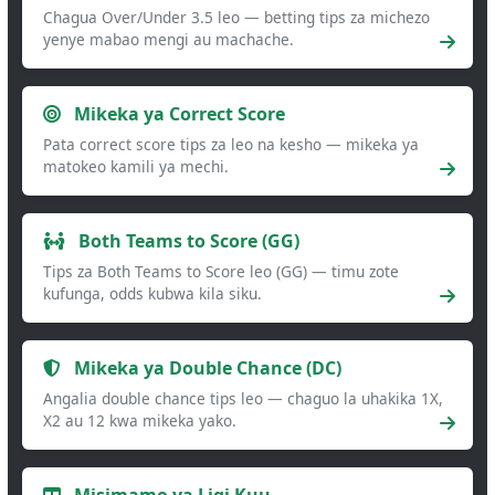
Chagua Over/Under 3.5 leo — betting tips za michezo
yenye mabao mengi au machache.
Mikeka ya Correct Score
Pata correct score tips za leo na kesho — mikeka ya
matokeo kamili ya mechi.
Both Teams to Score (GG)
Tips za Both Teams to Score leo (GG) — timu zote
kufunga, odds kubwa kila siku.
Mikeka ya Double Chance (DC)
Angalia double chance tips leo — chaguo la uhakika 1X,
X2 au 12 kwa mikeka yako.
Misimamo ya Ligi Kuu