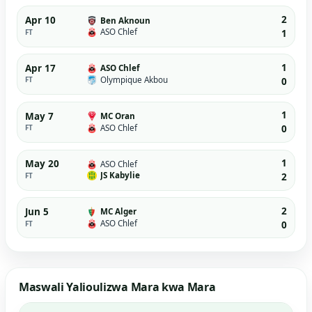
2
Apr 10
Ben Aknoun
ASO Chlef
FT
1
1
Apr 17
ASO Chlef
Olympique Akbou
FT
0
1
May 7
MC Oran
ASO Chlef
FT
0
1
May 20
ASO Chlef
JS Kabylie
FT
2
2
Jun 5
MC Alger
ASO Chlef
FT
0
Maswali Yalioulizwa Mara kwa Mara