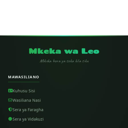
Mkeka wa Leo
Mikeka bora ya soka kila siku
MAWASILIANO
Kuhusu Sisi
Wasiliana Nasi
Sera ya Faragha
Sera ya Vidakuzi