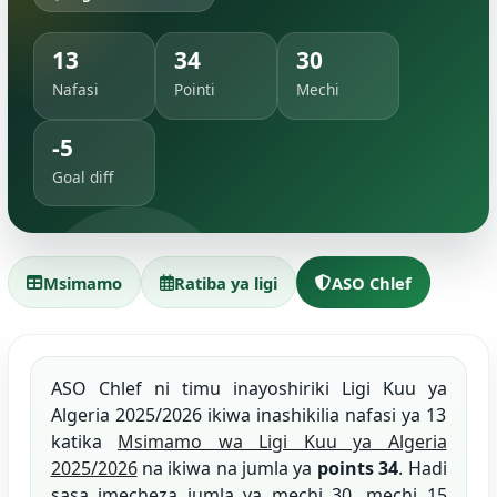
13
34
30
Nafasi
Pointi
Mechi
-5
Goal diff
Msimamo
Ratiba ya ligi
ASO Chlef
ASO Chlef ni timu inayoshiriki Ligi Kuu ya
Algeria 2025/2026 ikiwa inashikilia nafasi ya 13
katika
Msimamo wa Ligi Kuu ya Algeria
2025/2026
na ikiwa na jumla ya
points 34
. Hadi
sasa imecheza jumla ya mechi 30, mechi 15