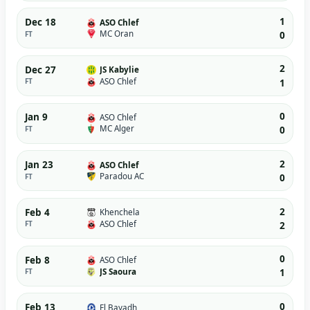
1
Dec 18
ASO Chlef
MC Oran
FT
0
2
Dec 27
JS Kabylie
ASO Chlef
FT
1
0
Jan 9
ASO Chlef
MC Alger
FT
0
2
Jan 23
ASO Chlef
Paradou AC
FT
0
2
Feb 4
Khenchela
ASO Chlef
FT
2
0
Feb 8
ASO Chlef
JS Saoura
FT
1
0
Feb 13
El Bayadh