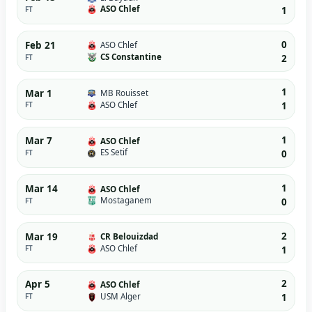
ASO Chlef
FT
1
0
Feb 21
ASO Chlef
CS Constantine
FT
2
1
Mar 1
MB Rouisset
ASO Chlef
FT
1
1
Mar 7
ASO Chlef
ES Setif
FT
0
1
Mar 14
ASO Chlef
Mostaganem
FT
0
2
Mar 19
CR Belouizdad
ASO Chlef
FT
1
2
Apr 5
ASO Chlef
USM Alger
FT
1