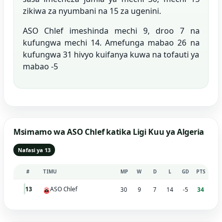
zikiwa za nyumbani na 15 za ugenini.
ASO Chlef imeshinda mechi 9, droo 7 na
kufungwa mechi 14. Amefunga mabao 26 na
kufungwa 31 hivyo kuifanya kuwa na tofauti ya
mabao -5
Msimamo wa ASO Chlef katika Ligi Kuu ya Algeria
Nafasi ya 13
#
TIMU
MP
W
D
L
GD
PTS
ASO Chlef
13
30
9
7
14
-5
34