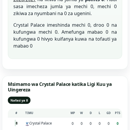
sasa imecheza jumla ya mechi 0, mechi 0
zikiwa za nyumbani na 0 za ugenini.
Crystal Palace imeshinda mechi 0, droo 0 na
kufungwa mechi 0. Amefunga mabao 0 na
kufungwa 0 hivyo kuifanya kuwa na tofauti ya
mabao 0
Msimamo wa Crystal Palace katika Ligi Kuu ya
Uingereza
Nafasi ya 8
#
TIMU
MP
W
D
L
GD
PTS
Crystal Palace
8
0
0
0
0
0
0