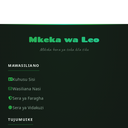
Mkeka wa Leo
Mikeka bora ya soka kila siku
MAWASILIANO
Kuhusu Sisi
Wasiliana Nasi
Sera ya Faragha
Sera ya Vidakuzi
TUJUMUIKE