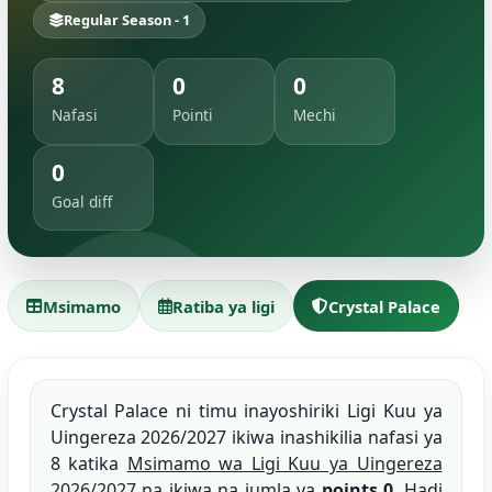
Regular Season - 1
8
0
0
Nafasi
Pointi
Mechi
0
Goal diff
Msimamo
Ratiba ya ligi
Crystal Palace
Crystal Palace ni timu inayoshiriki Ligi Kuu ya
Uingereza 2026/2027 ikiwa inashikilia nafasi ya
8 katika
Msimamo wa Ligi Kuu ya Uingereza
2026/2027
na ikiwa na jumla ya
points 0
. Hadi