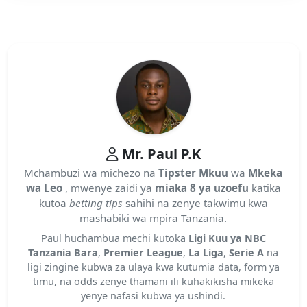
Mr. Paul P.K
Mchambuzi wa michezo na
Tipster Mkuu
wa
Mkeka
wa Leo
, mwenye zaidi ya
miaka 8 ya uzoefu
katika
kutoa
betting tips
sahihi na zenye takwimu kwa
mashabiki wa mpira Tanzania.
Paul huchambua mechi kutoka
Ligi Kuu ya NBC
Tanzania Bara
,
Premier League
,
La Liga
,
Serie A
na
ligi zingine kubwa za ulaya kwa kutumia data, form ya
timu, na odds zenye thamani ili kuhakikisha mikeka
yenye nafasi kubwa ya ushindi.