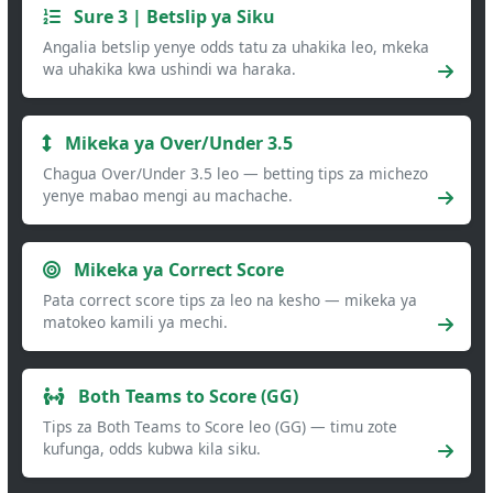
Sure 3 | Betslip ya Siku
Angalia betslip yenye odds tatu za uhakika leo, mkeka
wa uhakika kwa ushindi wa haraka.
Mikeka ya Over/Under 3.5
Chagua Over/Under 3.5 leo — betting tips za michezo
yenye mabao mengi au machache.
Mikeka ya Correct Score
Pata correct score tips za leo na kesho — mikeka ya
matokeo kamili ya mechi.
Both Teams to Score (GG)
Tips za Both Teams to Score leo (GG) — timu zote
kufunga, odds kubwa kila siku.