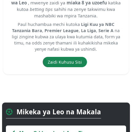
wa Leo
, mwenye zaidi ya
miaka 8 ya uzoefu
katika
kutoa
betting tips
sahihi na zenye takwimu kwa
mashabiki wa mpira Tanzania.
Paul huchambua mechi kutoka
Ligi Kuu ya NBC
Tanzania Bara
,
Premier League
,
La Liga
,
Serie A
na
ligi zingine kubwa za ulaya kwa kutumia data, form ya
timu, na odds zenye thamani ili kuhakikisha mikeka
yenye nafasi kubwa ya ushindi.
Zaidi Kuhusu Sisi
Mikeka ya Leo na Makala