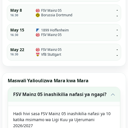
-
May 8
FSV Mainz 05
Borussia Dortmund
16:30
-
-
May 15
1899 Hoffenheim
FSV Mainz 05
16:30
-
-
May 22
FSV Mainz 05
VfB Stuttgart
16:30
-
Maswali Yalioulizwa Mara kwa Mara
FSV Mainz 05 inashikilia nafasi ya ngapi?
Hadi hivi sasa FSV Mainz 05 inashikilia nafasi ya 10
katika msimamo wa Ligi Kuu ya Ujerumani
2026/2027