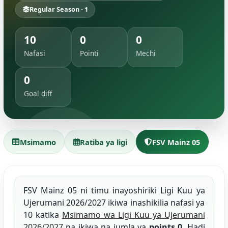
Regular Season - 1
10
0
0
Nafasi
Pointi
Mechi
0
Goal diff
Msimamo
Ratiba ya ligi
FSV Mainz 05
FSV Mainz 05 ni timu inayoshiriki Ligi Kuu ya
Ujerumani 2026/2027 ikiwa inashikilia nafasi ya
10 katika
Msimamo wa Ligi Kuu ya Ujerumani
2026/2027
na ikiwa na jumla ya
points 0
. Hadi