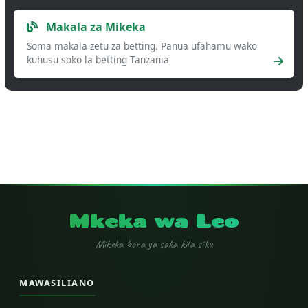
Makala za Mikeka
Soma makala zetu za betting. Panua ufahamu wako
kuhusu soko la betting Tanzania
Mkeka wa Leo
Mikeka bora ya soka kila siku
MAWASILIANO