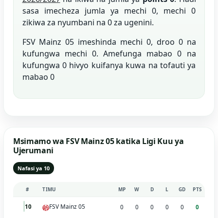
sasa imecheza jumla ya mechi 0, mechi 0
zikiwa za nyumbani na 0 za ugenini.
FSV Mainz 05 imeshinda mechi 0, droo 0 na
kufungwa mechi 0. Amefunga mabao 0 na
kufungwa 0 hivyo kuifanya kuwa na tofauti ya
mabao 0
Msimamo wa FSV Mainz 05 katika Ligi Kuu ya
Ujerumani
Nafasi ya 10
#
TIMU
MP
W
D
L
GD
PTS
FSV Mainz 05
10
0
0
0
0
0
0