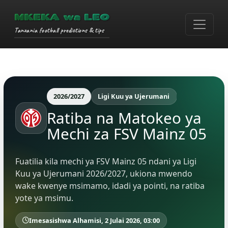
MKEKA wa LEO
Tanzania football predictions & tips
2026/2027
Ligi Kuu ya Ujerumani
Ratiba na Matokeo ya
Mechi za FSV Mainz 05
Fuatilia kila mechi ya FSV Mainz 05 ndani ya Ligi
Kuu ya Ujerumani 2026/2027, ukiona mwendo
wake kwenye msimamo, idadi ya pointi, na ratiba
yote ya msimu.
Imesasishwa Alhamisi, 2 Julai 2026, 03:00