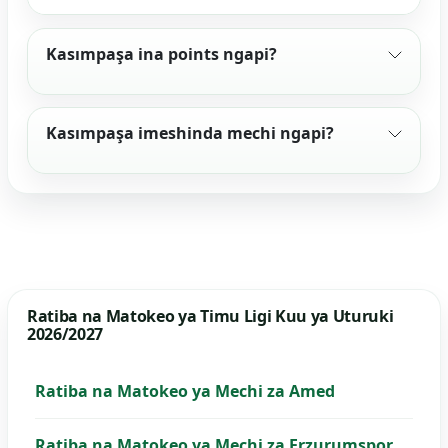
Kasımpaşa ina points ngapi?
Kasımpaşa imeshinda mechi ngapi?
Ratiba na Matokeo ya Timu Ligi Kuu ya Uturuki
2026/2027
Ratiba na Matokeo ya Mechi za Amed
Ratiba na Matokeo ya Mechi za Erzurumspor