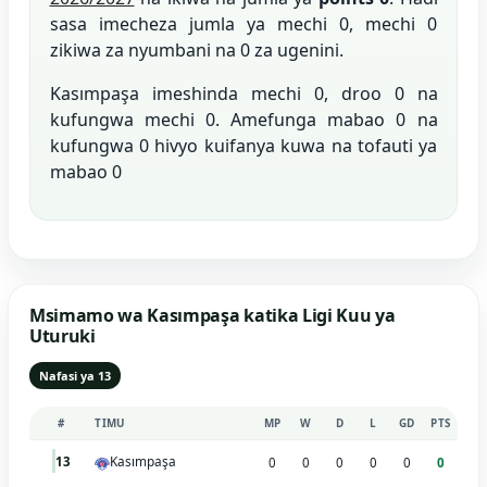
sasa imecheza jumla ya mechi 0, mechi 0
zikiwa za nyumbani na 0 za ugenini.
Kasımpaşa imeshinda mechi 0, droo 0 na
kufungwa mechi 0. Amefunga mabao 0 na
kufungwa 0 hivyo kuifanya kuwa na tofauti ya
mabao 0
Msimamo wa Kasımpaşa katika Ligi Kuu ya
Uturuki
Nafasi ya 13
#
TIMU
MP
W
D
L
GD
PTS
Kasımpaşa
13
0
0
0
0
0
0