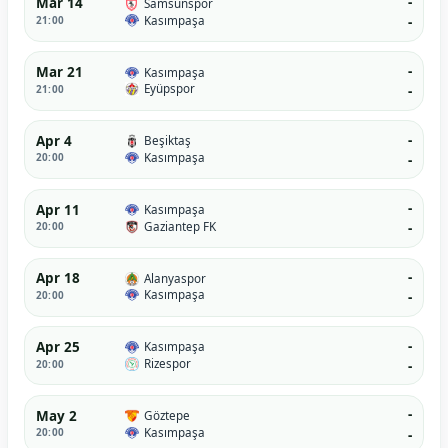
-
Mar 14
Samsunspor
Kasımpaşa
21:00
-
-
Mar 21
Kasımpaşa
Eyüpspor
21:00
-
-
Apr 4
Beşiktaş
Kasımpaşa
20:00
-
-
Apr 11
Kasımpaşa
Gaziantep FK
20:00
-
-
Apr 18
Alanyaspor
Kasımpaşa
20:00
-
-
Apr 25
Kasımpaşa
Rizespor
20:00
-
-
May 2
Göztepe
Kasımpaşa
20:00
-