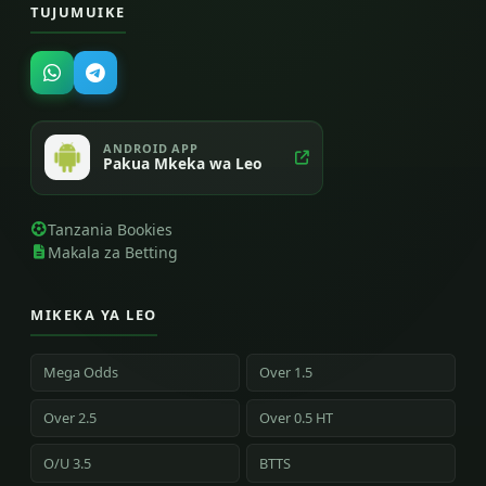
TUJUMUIKE
ANDROID APP
Pakua Mkeka wa Leo
Tanzania Bookies
Makala za Betting
MIKEKA YA LEO
Mega Odds
Over 1.5
Over 2.5
Over 0.5 HT
O/U 3.5
BTTS