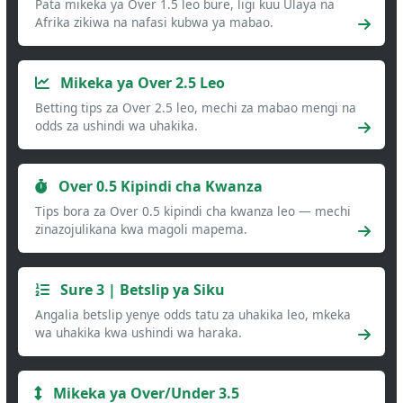
Pata mikeka ya Over 1.5 leo bure, ligi kuu Ulaya na
Afrika zikiwa na nafasi kubwa ya mabao.
Mikeka ya Over 2.5 Leo
Betting tips za Over 2.5 leo, mechi za mabao mengi na
odds za ushindi wa uhakika.
Over 0.5 Kipindi cha Kwanza
Tips bora za Over 0.5 kipindi cha kwanza leo — mechi
zinazojulikana kwa magoli mapema.
Sure 3 | Betslip ya Siku
Angalia betslip yenye odds tatu za uhakika leo, mkeka
wa uhakika kwa ushindi wa haraka.
Mikeka ya Over/Under 3.5