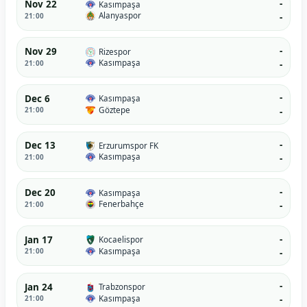
-
Nov 22
Kasımpaşa
Alanyaspor
21:00
-
-
Nov 29
Rizespor
Kasımpaşa
21:00
-
-
Dec 6
Kasımpaşa
Göztepe
21:00
-
-
Dec 13
Erzurumspor FK
Kasımpaşa
21:00
-
-
Dec 20
Kasımpaşa
Fenerbahçe
21:00
-
-
Jan 17
Kocaelispor
Kasımpaşa
21:00
-
-
Jan 24
Trabzonspor
Kasımpaşa
21:00
-