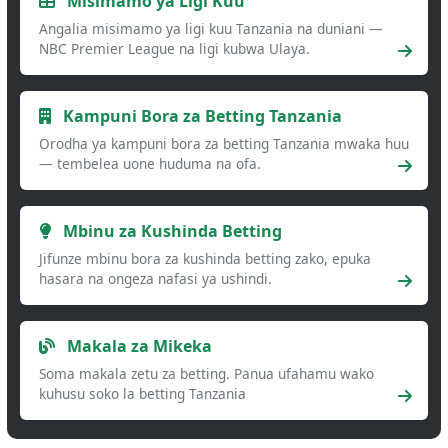
Misimamo ya Ligi Kuu
Angalia misimamo ya ligi kuu Tanzania na duniani —
NBC Premier League na ligi kubwa Ulaya.
Kampuni Bora za Betting Tanzania
Orodha ya kampuni bora za betting Tanzania mwaka huu
— tembelea uone huduma na ofa.
Mbinu za Kushinda Betting
Jifunze mbinu bora za kushinda betting zako, epuka
hasara na ongeza nafasi ya ushindi.
Makala za Mikeka
Soma makala zetu za betting. Panua ufahamu wako
kuhusu soko la betting Tanzania