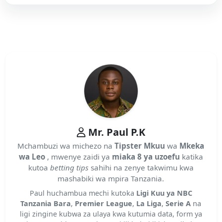
Mr. Paul P.K
Mchambuzi wa michezo na
Tipster Mkuu
wa
Mkeka
wa Leo
, mwenye zaidi ya
miaka 8 ya uzoefu
katika
kutoa
betting tips
sahihi na zenye takwimu kwa
mashabiki wa mpira Tanzania.
Paul huchambua mechi kutoka
Ligi Kuu ya NBC
Tanzania Bara
,
Premier League
,
La Liga
,
Serie A
na
ligi zingine kubwa za ulaya kwa kutumia data, form ya