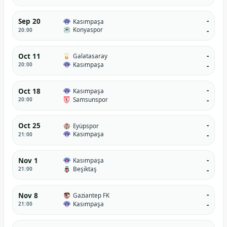
-
Sep 20
Kasımpaşa
Konyaspor
20:00
-
-
Oct 11
Galatasaray
Kasımpaşa
20:00
-
-
Oct 18
Kasımpaşa
Samsunspor
20:00
-
-
Oct 25
Eyüpspor
Kasımpaşa
21:00
-
-
Nov 1
Kasımpaşa
Beşiktaş
21:00
-
-
Nov 8
Gaziantep FK
Kasımpaşa
21:00
-