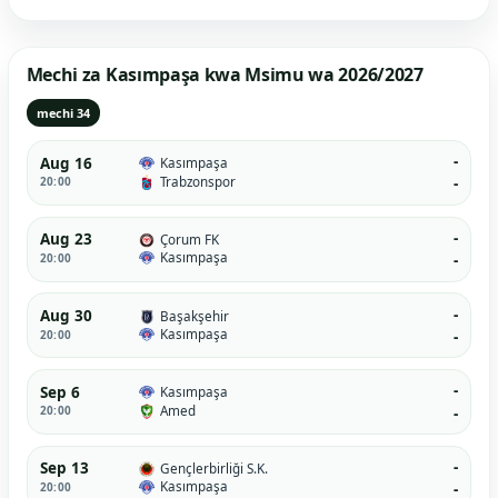
Mechi za Kasımpaşa kwa Msimu wa 2026/2027
mechi 34
-
Aug 16
Kasımpaşa
Trabzonspor
20:00
-
-
Aug 23
Çorum FK
Kasımpaşa
20:00
-
-
Aug 30
Başakşehir
Kasımpaşa
20:00
-
-
Sep 6
Kasımpaşa
Amed
20:00
-
-
Sep 13
Gençlerbirliği S.K.
Kasımpaşa
20:00
-