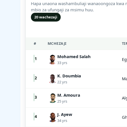
Hapa unaona washambuliaji wanaoongoza kwa 
mbio za ufungaji za msimu huu.
20 wachezaji
#
MCHEZAJI
TI
Mohamed Salah
1
Eg
33 yrs
K. Doumbia
2
Ma
22 yrs
M. Amoura
3
Al
25 yrs
J. Ayew
4
Gh
34 yrs