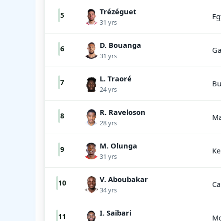
Trézéguet
5
Eg
31 yrs
D. Bouanga
6
Ga
31 yrs
L. Traoré
7
Bu
24 yrs
R. Raveloson
8
Ma
28 yrs
M. Olunga
9
Ke
31 yrs
V. Aboubakar
10
Ca
34 yrs
I. Saibari
11
Mo