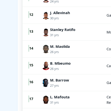
24 yrs
J. Allevinah
12
Ga
30 yrs
Stanley Ratifo
13
Mo
31 yrs
M. Maolida
14
Co
26 yrs
B. Mbeumo
15
Ca
26 yrs
M. Barrow
16
Ga
27 yrs
L. Mafouta
Ce
17
Re
31 yrs