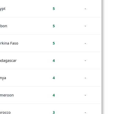
ypt
5
-
bon
5
-
rkina Faso
5
-
dagascar
4
-
nya
4
-
meroon
4
-
rocco
3
-