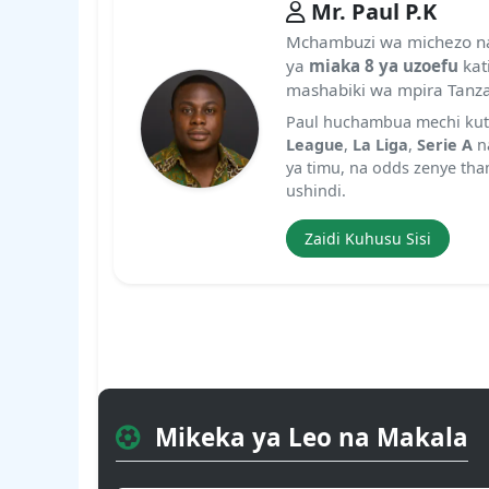
Mr. Paul P.K
Mchambuzi wa michezo 
ya
miaka 8 ya uzoefu
kat
mashabiki wa mpira Tanza
Paul huchambua mechi ku
League
,
La Liga
,
Serie A
na
ya timu, na odds zenye tha
ushindi.
Zaidi Kuhusu Sisi
Mikeka ya Leo na Makala