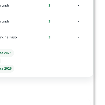
rundi
3
-
rundi
3
-
rkina Faso
3
-
ica 2026
ica 2026