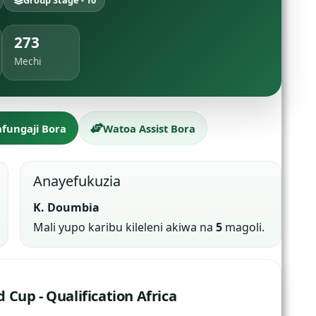
Group Stage - 10
273
Mechi
fungaji Bora
Watoa Assist Bora
Anayefukuzia
K. Doumbia
Mali yupo karibu kileleni akiwa na
5
magoli.
Cup - Qualification Africa