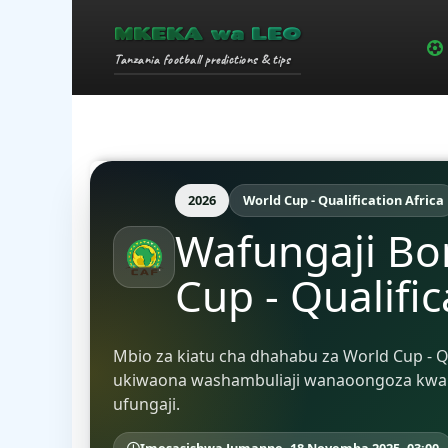
MKEKA wa LEO
Tanzania football predictions & tips
2026
World Cup - Qualification Africa
Wafungaji Bo
Cup - Qualific
Mbio za kiatu cha dhahabu za World Cup - Q
ukiwaona washambuliaji wanaoongoza kwa 
ufungaji.