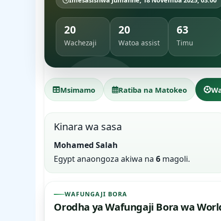
Imesasishwa Jumanne, 18 Novemba 2025, 03:00
20
20
63
Wachezaji
Watoa assist
Timu
Msimamo
Ratiba na Matokeo
Wa
Kinara wa sasa
Mohamed Salah
Egypt anaongoza akiwa na
6
magoli.
WAFUNGAJI BORA
Orodha ya Wafungaji Bora wa World 