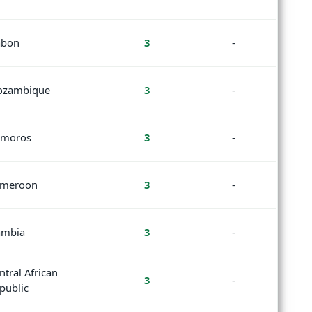
bon
3
-
zambique
3
-
moros
3
-
meroon
3
-
mbia
3
-
ntral African
3
-
public