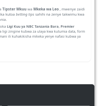
na
Tipster Mkuu
wa
Mkeka wa Leo
, mwenye zaidi
ika kutoa
betting tips
sahihi na zenye takwimu kwa
nia.
toka
Ligi Kuu ya NBC Tanzania Bara
,
Premier
 ligi zingine kubwa za ulaya kwa kutumia data, form
mani ili kuhakikisha mikeka yenye nafasi kubwa ya