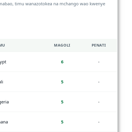
mabao, timu wanazotokea na mchango wao kwenye
MU
MAGOLI
PENATI
ypt
6
-
li
5
-
geria
5
-
ana
5
-