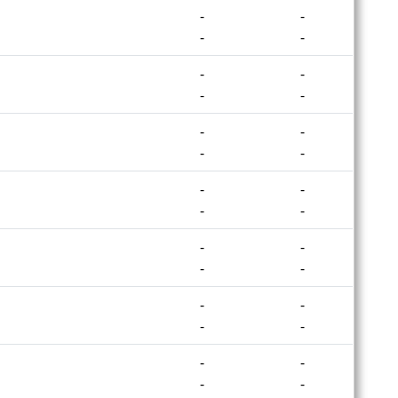
-
-
-
-
-
-
-
-
-
-
-
-
-
-
-
-
-
-
-
-
-
-
-
-
-
-
-
-