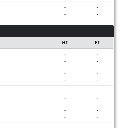
-
-
-
-
HT
FT
-
-
-
-
-
-
-
-
-
-
-
-
-
-
-
-