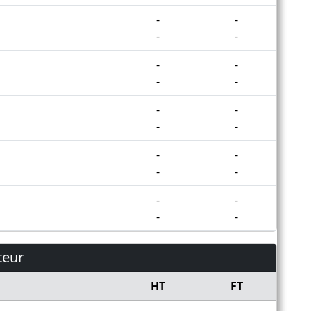
-
-
-
-
-
-
-
-
-
-
-
-
-
-
-
-
-
-
-
-
teur
HT
FT