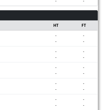
-
-
HT
FT
-
-
-
-
-
-
-
-
-
-
-
-
-
-
-
-
-
-
-
-