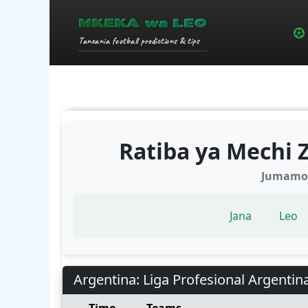
MKEKA wa LEO
Tanzania football predictions & tips
Ratiba ya Mechi 
Jumamos
Jana
Leo
Argentina: Liga Profesional Argentin