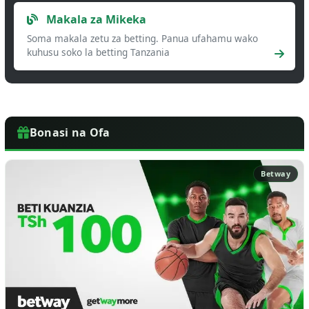
Makala za Mikeka
Soma makala zetu za betting. Panua ufahamu wako
kuhusu soko la betting Tanzania
Bonasi na Ofa
Betway