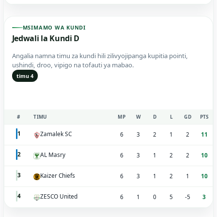
MSIMAMO WA KUNDI
Jedwali la Kundi D
Angalia namna timu za kundi hili zilivyojipanga kupitia pointi,
ushindi, droo, vipigo na tofauti ya mabao.
timu 4
#
TIMU
MP
W
D
L
GD
PTS
Zamalek SC
1
6
3
2
1
2
11
AL Masry
2
6
3
1
2
2
10
Kaizer Chiefs
3
6
3
1
2
1
10
ZESCO United
4
6
1
0
5
-5
3