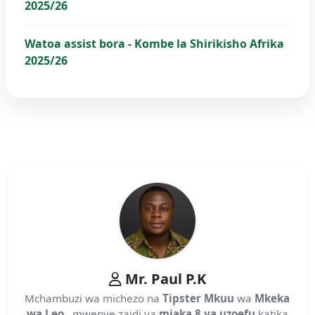
2025/26
Watoa assist bora - Kombe la Shirikisho Afrika
2025/26
Mr. Paul P.K
Mchambuzi wa michezo na
Tipster Mkuu
wa
Mkeka
wa Leo
, mwenye zaidi ya
miaka 8 ya uzoefu
katika