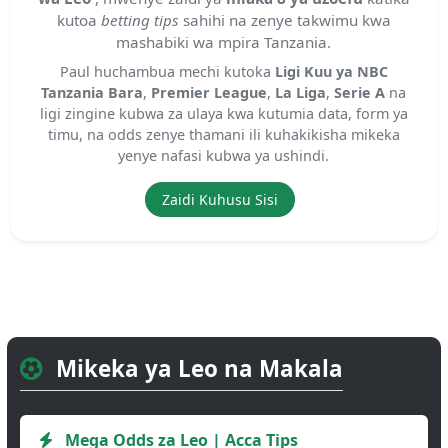
kutoa
betting tips
sahihi na zenye takwimu kwa
mashabiki wa mpira Tanzania.
Paul huchambua mechi kutoka
Ligi Kuu ya NBC
Tanzania Bara
,
Premier League
,
La Liga
,
Serie A
na
ligi zingine kubwa za ulaya kwa kutumia data, form ya
timu, na odds zenye thamani ili kuhakikisha mikeka
yenye nafasi kubwa ya ushindi.
Zaidi Kuhusu Sisi
Mikeka ya Leo na Makala
Mega Odds za Leo | Acca Tips