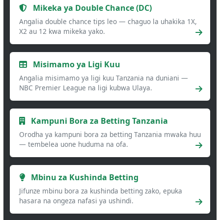
Mikeka ya Double Chance (DC)
Angalia double chance tips leo — chaguo la uhakika 1X,
X2 au 12 kwa mikeka yako.
Misimamo ya Ligi Kuu
Angalia misimamo ya ligi kuu Tanzania na duniani —
NBC Premier League na ligi kubwa Ulaya.
Kampuni Bora za Betting Tanzania
Orodha ya kampuni bora za betting Tanzania mwaka huu
— tembelea uone huduma na ofa.
Mbinu za Kushinda Betting
Jifunze mbinu bora za kushinda betting zako, epuka
hasara na ongeza nafasi ya ushindi.