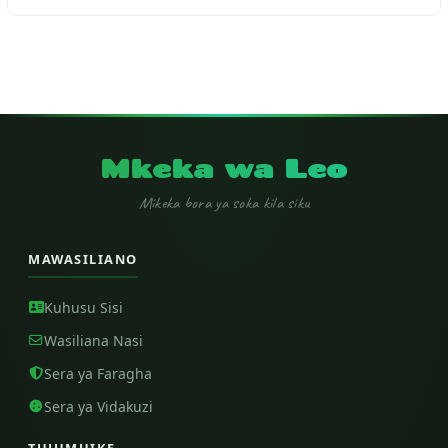
Mkeka wa Leo
Mikeka bora ya soka kila siku
MAWASILIANO
Kuhusu Sisi
Wasiliana Nasi
Sera ya Faragha
Sera ya Vidakuzi
TUJUMUIKE