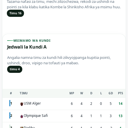
Tazama nafasi za timu, mechi zilizochezwa, rekodi za ushindi na
pointi za kila klabu katika Kombe la Shirikisho Afrika ya msimu huu.
Timu 16
MSIMAMO WA KUNDI
Jedwali la Kundi A
Angalia namna timu za kundi hili zilivyojipanga kupitia pointi,
ushindi, droo, vipigo na tofauti ya mabao.
timu 4
#
TIMU
MP
W
D
L
GD
PTS
USM Alger
1
6
4
2
0
5
14
Olympique Safi
2
6
4
1
1
3
13
Djoliba
3