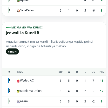
6
1
1
4
-2
4
San-Pédro
4
6
1
0
5
-6
3
MSIMAMO WA KUNDI
Jedwali la Kundi B
Angalia namna timu za kundi hili zilivyojipanga kupitia pointi,
ushindi, droo, vipigo na tofauti ya mabao.
timu 4
#
TIMU
MP
W
D
L
GD
PTS
Wydad AC
1
6
5
0
1
7
15
Maniema Union
2
6
4
0
2
5
12
Azam
3
6
3
0
3
-2
9