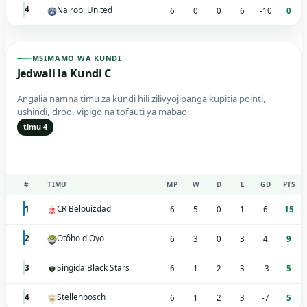
Nairobi United
4
6
0
0
6
-10
0
MSIMAMO WA KUNDI
Jedwali la Kundi C
Angalia namna timu za kundi hili zilivyojipanga kupitia pointi,
ushindi, droo, vipigo na tofauti ya mabao.
timu 4
#
TIMU
MP
W
D
L
GD
PTS
CR Belouizdad
1
6
5
0
1
6
15
Otôho d'Oyo
2
6
3
0
3
4
9
Singida Black Stars
3
6
1
2
3
-3
5
Stellenbosch
4
6
1
2
3
-7
5