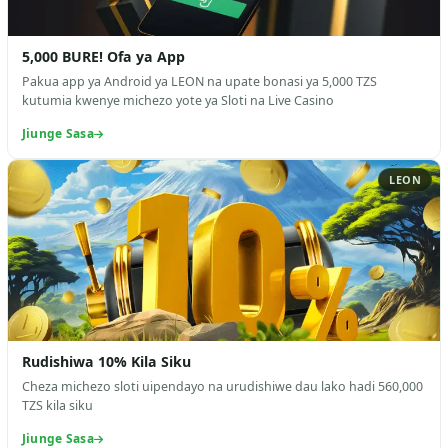
5,000 BURE! Ofa ya App
Pakua app ya Android ya LEON na upate bonasi ya 5,000 TZS
kutumia kwenye michezo yote ya Sloti na Live Casino
Jiunge Sasa
LEON
Rudishiwa 10% Kila Siku
Cheza michezo sloti uipendayo na urudishiwe dau lako hadi 560,000
TZS kila siku
Jiunge Sasa