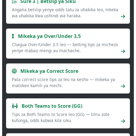
Sure 3 | Betslip ya Siku
Angalia betslip yenye odds tatu za uhakika leo, mkeka
wa uhakika kwa ushindi wa haraka.
Mikeka ya Over/Under 3.5
Chagua Over/Under 3.5 leo — betting tips za michezo
yenye mabao mengi au machache.
Mikeka ya Correct Score
Pata correct score tips za leo na kesho — mikeka ya
matokeo kamili ya mechi.
Both Teams to Score (GG)
Tips za Both Teams to Score leo (GG) — timu zote
kufunga, odds kubwa kila siku.