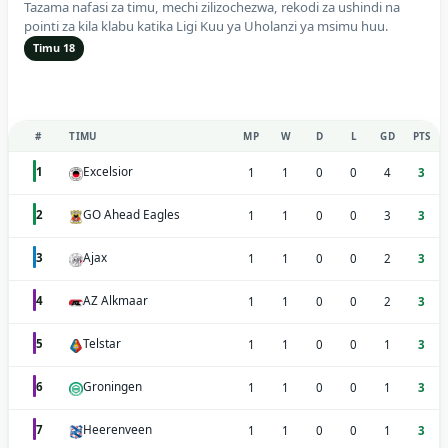
Tazama nafasi za timu, mechi zilizochezwa, rekodi za ushindi na
pointi za kila klabu katika Ligi Kuu ya Uholanzi ya msimu huu.
Timu 18
#
TIMU
MP
W
D
L
GD
PTS
Excelsior
1
1
1
0
0
4
3
GO Ahead Eagles
2
1
1
0
0
3
3
Ajax
3
1
1
0
0
2
3
AZ Alkmaar
4
1
1
0
0
2
3
Telstar
5
1
1
0
0
1
3
Groningen
6
1
1
0
0
1
3
Heerenveen
7
1
1
0
0
1
3