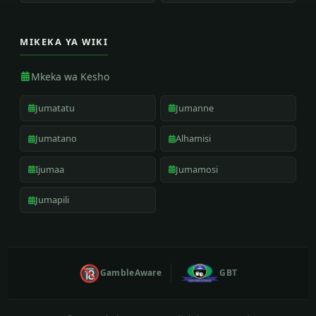
MIKEKA YA WIKI
Mkeka wa Kesho
Jumatatu
Jumanne
Jumatano
Alhamisi
Ijumaa
Jumamosi
Jumapili
🔞
GambleAware
GBT