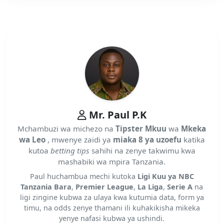
Mr. Paul P.K
Mchambuzi wa michezo na
Tipster Mkuu
wa
Mkeka
wa Leo
, mwenye zaidi ya
miaka 8 ya uzoefu
katika
kutoa
betting tips
sahihi na zenye takwimu kwa
mashabiki wa mpira Tanzania.
Paul huchambua mechi kutoka
Ligi Kuu ya NBC
Tanzania Bara
,
Premier League
,
La Liga
,
Serie A
na
ligi zingine kubwa za ulaya kwa kutumia data, form ya
timu, na odds zenye thamani ili kuhakikisha mikeka
yenye nafasi kubwa ya ushindi.