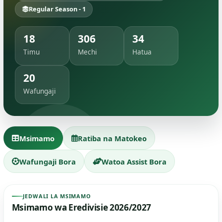
Regular Season - 1
18
306
34
Timu
Mechi
Hatua
20
Wafungaji
Msimamo
Ratiba na Matokeo
Wafungaji Bora
Watoa Assist Bora
JEDWALI LA MSIMAMO
Msimamo wa Eredivisie 2026/2027