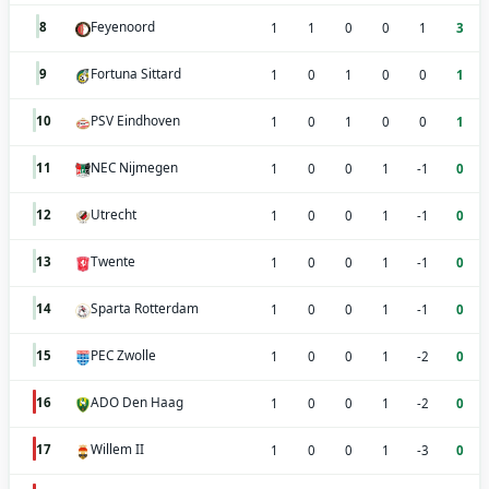
Feyenoord
8
1
1
0
0
1
3
Fortuna Sittard
9
1
0
1
0
0
1
PSV Eindhoven
10
1
0
1
0
0
1
NEC Nijmegen
11
1
0
0
1
-1
0
Utrecht
12
1
0
0
1
-1
0
Twente
13
1
0
0
1
-1
0
Sparta Rotterdam
14
1
0
0
1
-1
0
PEC Zwolle
15
1
0
0
1
-2
0
ADO Den Haag
16
1
0
0
1
-2
0
Willem II
17
1
0
0
1
-3
0