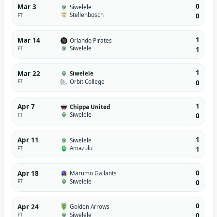
0
Mar 3
Siwelele
Stellenbosch
FT
0
1
Mar 14
Orlando Pirates
Siwelele
FT
1
1
Mar 22
Siwelele
Orbit College
FT
0
1
Apr 7
Chippa United
Siwelele
FT
0
1
Apr 11
Siwelele
Amazulu
FT
1
0
Apr 18
Marumo Gallants
Siwelele
FT
0
0
Apr 24
Golden Arrows
Siwelele
FT
0