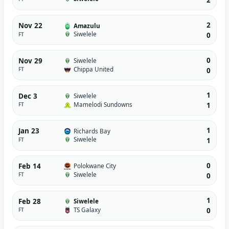
2
2
Nov 22
Amazulu
Siwelele
FT
0
0
Nov 29
Siwelele
Chippa United
FT
0
1
Dec 3
Siwelele
Mamelodi Sundowns
FT
1
1
Jan 23
Richards Bay
Siwelele
FT
1
0
Feb 14
Polokwane City
Siwelele
FT
0
1
Feb 28
Siwelele
TS Galaxy
FT
0