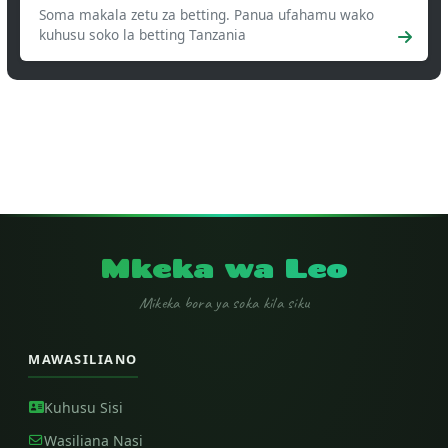
Soma makala zetu za betting. Panua ufahamu wako
kuhusu soko la betting Tanzania
Mkeka wa Leo
Mikeka bora ya soka kila siku
MAWASILIANO
Kuhusu Sisi
Wasiliana Nasi