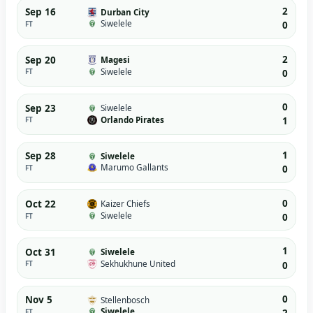
2
Sep 16
Durban City
Siwelele
FT
0
2
Sep 20
Magesi
Siwelele
FT
0
0
Sep 23
Siwelele
Orlando Pirates
FT
1
1
Sep 28
Siwelele
Marumo Gallants
FT
0
0
Oct 22
Kaizer Chiefs
Siwelele
FT
0
1
Oct 31
Siwelele
Sekhukhune United
FT
0
0
Nov 5
Stellenbosch
Siwelele
FT