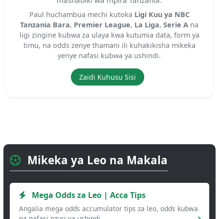
mashabiki wa mpira Tanzania.
Paul huchambua mechi kutoka
Ligi Kuu ya NBC
Tanzania Bara
,
Premier League
,
La Liga
,
Serie A
na
ligi zingine kubwa za ulaya kwa kutumia data, form ya
timu, na odds zenye thamani ili kuhakikisha mikeka
yenye nafasi kubwa ya ushindi.
Zaidi Kuhusu Sisi
Mikeka ya Leo na Makala
Mega Odds za Leo | Acca Tips
Angalia mega odds accumulator tips za leo, odds kubwa
na nafasi nzuri ya ushindi.