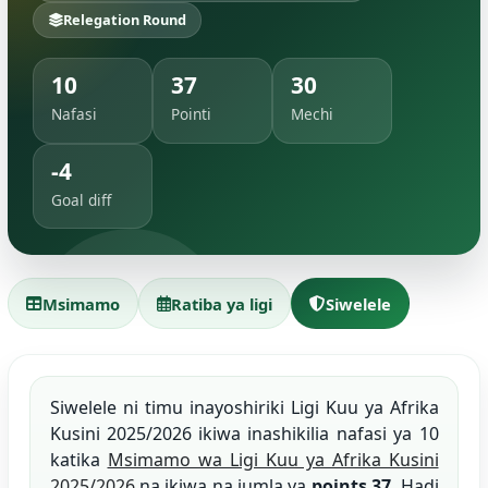
Relegation Round
10
37
30
Nafasi
Pointi
Mechi
-4
Goal diff
Msimamo
Ratiba ya ligi
Siwelele
Siwelele ni timu inayoshiriki Ligi Kuu ya Afrika
Kusini 2025/2026 ikiwa inashikilia nafasi ya 10
katika
Msimamo wa Ligi Kuu ya Afrika Kusini
2025/2026
na ikiwa na jumla ya
points 37
. Hadi