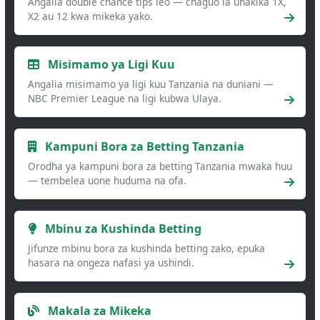
Angalia double chance tips leo — chaguo la uhakika 1X,
X2 au 12 kwa mikeka yako.
Misimamo ya Ligi Kuu
Angalia misimamo ya ligi kuu Tanzania na duniani —
NBC Premier League na ligi kubwa Ulaya.
Kampuni Bora za Betting Tanzania
Orodha ya kampuni bora za betting Tanzania mwaka huu
— tembelea uone huduma na ofa.
Mbinu za Kushinda Betting
Jifunze mbinu bora za kushinda betting zako, epuka
hasara na ongeza nafasi ya ushindi.
Makala za Mikeka