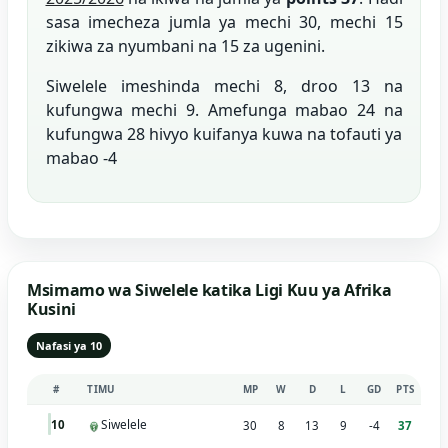
sasa imecheza jumla ya mechi 30, mechi 15
zikiwa za nyumbani na 15 za ugenini.
Siwelele imeshinda mechi 8, droo 13 na
kufungwa mechi 9. Amefunga mabao 24 na
kufungwa 28 hivyo kuifanya kuwa na tofauti ya
mabao -4
Msimamo wa Siwelele katika Ligi Kuu ya Afrika
Kusini
Nafasi ya 10
#
TIMU
MP
W
D
L
GD
PTS
Siwelele
10
30
8
13
9
-4
37