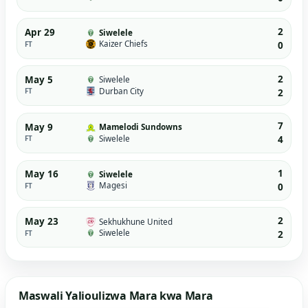
2
Apr 29
Siwelele
Kaizer Chiefs
FT
0
2
May 5
Siwelele
Durban City
FT
2
7
May 9
Mamelodi Sundowns
Siwelele
FT
4
1
May 16
Siwelele
Magesi
FT
0
2
May 23
Sekhukhune United
Siwelele
FT
2
Maswali Yalioulizwa Mara kwa Mara