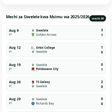
Mechi za Siwelele kwa Msimu wa 2025/2026
mechi 30
3
Aug 9
Siwelele
Golden Arrows
FT
1
1
Aug 12
Orbit College
Siwelele
FT
0
0
Aug 19
Siwelele
Polokwane City
FT
1
2
Aug 26
TS Galaxy
Siwelele
FT
0
0
Aug 29
Siwelele
Richards Bay
FT
0