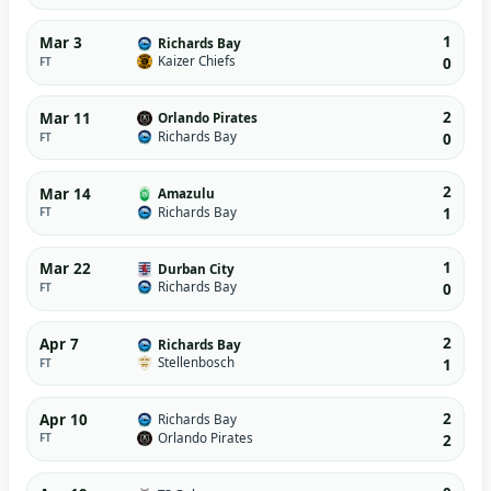
1
Mar 3
Richards Bay
Kaizer Chiefs
FT
0
2
Mar 11
Orlando Pirates
Richards Bay
FT
0
2
Mar 14
Amazulu
Richards Bay
FT
1
1
Mar 22
Durban City
Richards Bay
FT
0
2
Apr 7
Richards Bay
Stellenbosch
FT
1
2
Apr 10
Richards Bay
Orlando Pirates
FT
2