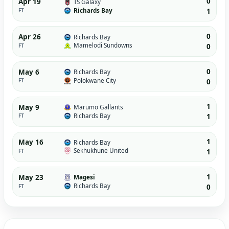
0
Apr 19
TS Galaxy
Richards Bay
FT
1
0
Apr 26
Richards Bay
Mamelodi Sundowns
FT
0
0
May 6
Richards Bay
Polokwane City
FT
0
1
May 9
Marumo Gallants
Richards Bay
FT
1
1
May 16
Richards Bay
Sekhukhune United
FT
1
1
May 23
Magesi
Richards Bay
FT
0