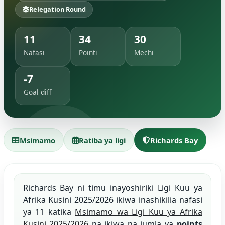
Relegation Round
11
34
30
Nafasi
Pointi
Mechi
-7
Goal diff
Msimamo
Ratiba ya ligi
Richards Bay
Richards Bay ni timu inayoshiriki Ligi Kuu ya
Afrika Kusini 2025/2026 ikiwa inashikilia nafasi
ya 11 katika
Msimamo wa Ligi Kuu ya Afrika
Kusini 2025/2026
na ikiwa na jumla ya
points