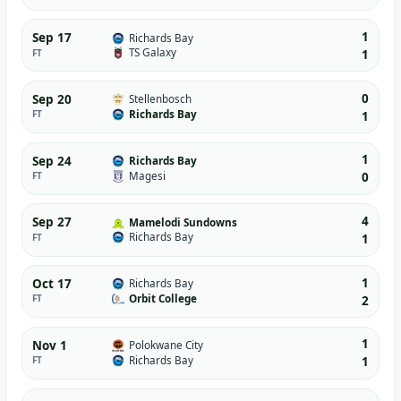
1
Sep 17
Richards Bay
TS Galaxy
FT
1
0
Sep 20
Stellenbosch
Richards Bay
FT
1
1
Sep 24
Richards Bay
Magesi
FT
0
4
Sep 27
Mamelodi Sundowns
Richards Bay
FT
1
1
Oct 17
Richards Bay
Orbit College
FT
2
1
Nov 1
Polokwane City
Richards Bay
FT
1