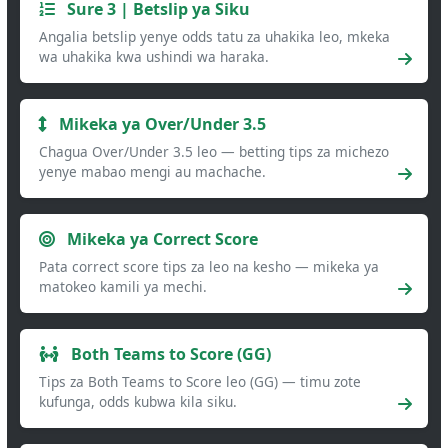
Sure 3 | Betslip ya Siku
Angalia betslip yenye odds tatu za uhakika leo, mkeka
wa uhakika kwa ushindi wa haraka.
Mikeka ya Over/Under 3.5
Chagua Over/Under 3.5 leo — betting tips za michezo
yenye mabao mengi au machache.
Mikeka ya Correct Score
Pata correct score tips za leo na kesho — mikeka ya
matokeo kamili ya mechi.
Both Teams to Score (GG)
Tips za Both Teams to Score leo (GG) — timu zote
kufunga, odds kubwa kila siku.