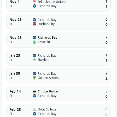
1
Nov 4
Sekhukhune United
Richards Bay
FT
1
0
Nov 23
Richards Bay
Durban City
FT
0
2
Nov 28
Richards Bay
Amazulu
FT
0
1
Jan 23
Richards Bay
Siwelele
FT
1
2
Jan 30
Richards Bay
Golden Arrows
FT
2
3
Feb 14
Chippa United
Richards Bay
FT
0
0
Feb 28
Orbit College
Richards Bay
FT
0