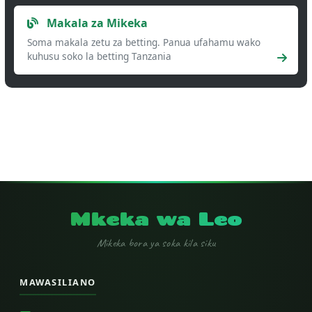
Makala za Mikeka
Soma makala zetu za betting. Panua ufahamu wako
kuhusu soko la betting Tanzania
Mkeka wa Leo
Mikeka bora ya soka kila siku
MAWASILIANO