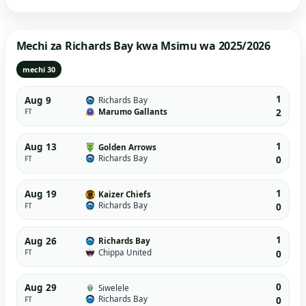
Mechi za Richards Bay kwa Msimu wa 2025/2026
mechi 30
1
Aug 9
Richards Bay
Marumo Gallants
FT
2
1
Aug 13
Golden Arrows
Richards Bay
FT
0
1
Aug 19
Kaizer Chiefs
Richards Bay
FT
0
1
Aug 26
Richards Bay
Chippa United
FT
0
0
Aug 29
Siwelele
Richards Bay
FT
0