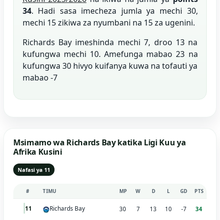
34
. Hadi sasa imecheza jumla ya mechi 30,
mechi 15 zikiwa za nyumbani na 15 za ugenini.
Richards Bay imeshinda mechi 7, droo 13 na
kufungwa mechi 10. Amefunga mabao 23 na
kufungwa 30 hivyo kuifanya kuwa na tofauti ya
mabao -7
Msimamo wa Richards Bay katika Ligi Kuu ya
Afrika Kusini
Nafasi ya 11
#
TIMU
MP
W
D
L
GD
PTS
Richards Bay
11
30
7
13
10
-7
34