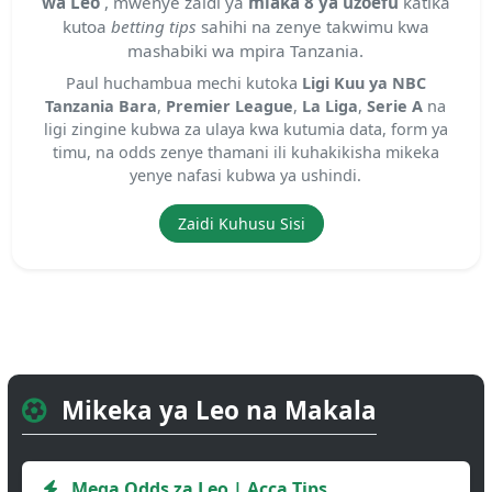
wa Leo
, mwenye zaidi ya
miaka 8 ya uzoefu
katika
kutoa
betting tips
sahihi na zenye takwimu kwa
mashabiki wa mpira Tanzania.
Paul huchambua mechi kutoka
Ligi Kuu ya NBC
Tanzania Bara
,
Premier League
,
La Liga
,
Serie A
na
ligi zingine kubwa za ulaya kwa kutumia data, form ya
timu, na odds zenye thamani ili kuhakikisha mikeka
yenye nafasi kubwa ya ushindi.
Zaidi Kuhusu Sisi
Mikeka ya Leo na Makala
Mega Odds za Leo | Acca Tips