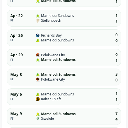
Mamelodi Sundowns
FT
1
1
Apr 22
Mamelodi Sundowns
Stellenbosch
FT
1
0
Apr 26
Richards Bay
Mamelodi Sundowns
FT
0
0
Apr 29
Polokwane City
Mamelodi Sundowns
FT
1
3
May 3
Mamelodi Sundowns
Polokwane City
FT
0
1
May 6
Mamelodi Sundowns
Kaizer Chiefs
FT
1
7
May 9
Mamelodi Sundowns
Siwelele
FT
4