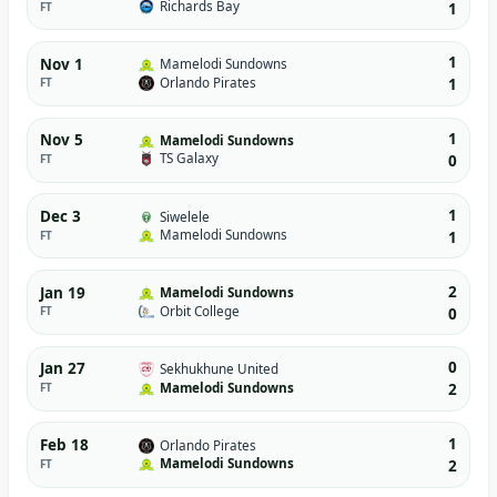
Richards Bay
FT
1
1
Nov 1
Mamelodi Sundowns
Orlando Pirates
FT
1
1
Nov 5
Mamelodi Sundowns
TS Galaxy
FT
0
1
Dec 3
Siwelele
Mamelodi Sundowns
FT
1
2
Jan 19
Mamelodi Sundowns
Orbit College
FT
0
0
Jan 27
Sekhukhune United
Mamelodi Sundowns
FT
2
1
Feb 18
Orlando Pirates
Mamelodi Sundowns
FT
2