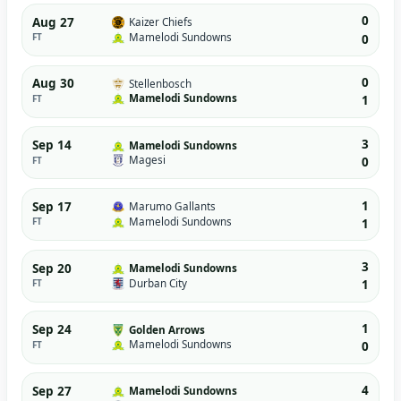
0
Aug 27
Kaizer Chiefs
Mamelodi Sundowns
FT
0
0
Aug 30
Stellenbosch
Mamelodi Sundowns
FT
1
3
Sep 14
Mamelodi Sundowns
Magesi
FT
0
1
Sep 17
Marumo Gallants
Mamelodi Sundowns
FT
1
3
Sep 20
Mamelodi Sundowns
Durban City
FT
1
1
Sep 24
Golden Arrows
Mamelodi Sundowns
FT
0
4
Sep 27
Mamelodi Sundowns