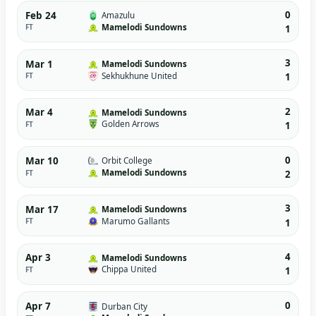
0
Feb 24
Amazulu
Mamelodi Sundowns
FT
1
3
Mar 1
Mamelodi Sundowns
Sekhukhune United
FT
1
2
Mar 4
Mamelodi Sundowns
Golden Arrows
FT
1
0
Mar 10
Orbit College
Mamelodi Sundowns
FT
2
3
Mar 17
Mamelodi Sundowns
Marumo Gallants
FT
1
4
Apr 3
Mamelodi Sundowns
Chippa United
FT
1
0
Apr 7
Durban City