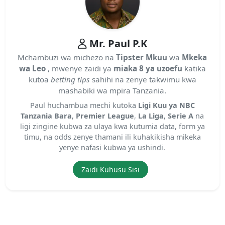
Mr. Paul P.K
Mchambuzi wa michezo na
Tipster Mkuu
wa
Mkeka
wa Leo
, mwenye zaidi ya
miaka 8 ya uzoefu
katika
kutoa
betting tips
sahihi na zenye takwimu kwa
mashabiki wa mpira Tanzania.
Paul huchambua mechi kutoka
Ligi Kuu ya NBC
Tanzania Bara
,
Premier League
,
La Liga
,
Serie A
na
ligi zingine kubwa za ulaya kwa kutumia data, form ya
timu, na odds zenye thamani ili kuhakikisha mikeka
yenye nafasi kubwa ya ushindi.
Zaidi Kuhusu Sisi