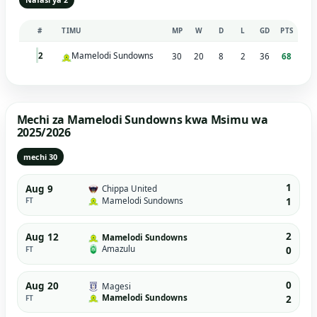
#
TIMU
MP
W
D
L
GD
PTS
Mamelodi Sundowns
2
30
20
8
2
36
68
Mechi za Mamelodi Sundowns kwa Msimu wa
2025/2026
mechi 30
1
Aug 9
Chippa United
Mamelodi Sundowns
FT
1
2
Aug 12
Mamelodi Sundowns
Amazulu
FT
0
0
Aug 20
Magesi
Mamelodi Sundowns
FT
2