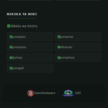
MIKEKA YA WIKI
Mkeka wa Kesho
Jumatatu
Jumanne
Jumatano
Alhamisi
Ijumaa
Jumamosi
Jumapili
🔞
GambleAware
GBT