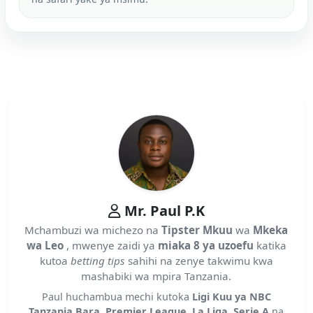
Mr. Paul P.K
Mchambuzi wa michezo na
Tipster Mkuu
wa
Mkeka
wa Leo
, mwenye zaidi ya
miaka 8 ya uzoefu
katika
kutoa
betting tips
sahihi na zenye takwimu kwa
mashabiki wa mpira Tanzania.
Paul huchambua mechi kutoka
Ligi Kuu ya NBC
Tanzania Bara
,
Premier League
,
La Liga
,
Serie A
na