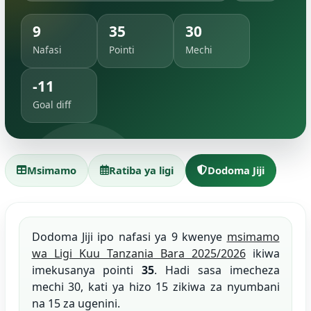
9
35
30
Nafasi
Pointi
Mechi
-11
Goal diff
Msimamo
Ratiba ya ligi
Dodoma Jiji
Dodoma Jiji ipo nafasi ya 9 kwenye
msimamo
wa Ligi Kuu Tanzania Bara 2025/2026
ikiwa
imekusanya pointi
35
. Hadi sasa imecheza
mechi 30, kati ya hizo 15 zikiwa za nyumbani
na 15 za ugenini.