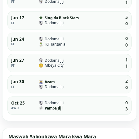
Dodoma Jiji
FT
1
5
Jun 17
Singida Black Stars
Dodoma Jiji
FT
0
0
Jun 24
Dodoma Jiji
JKT Tanzania
FT
0
1
Jun 27
Dodoma Jiji
Mbeya City
FT
1
2
Jun 30
Azam
Dodoma Jiji
FT
0
0
Oct 25
Dodoma Jiji
Pamba Jiji
AWD
3
Maswali Yalioulizwa Mara kwa Mara