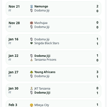
2
Nov 21
Namungo
Dodoma Jiji
FT
0
0
Nov 28
Mashujaa
Dodoma Jiji
FT
0
1
Jan 16
Dodoma Jiji
Singida Black Stars
FT
1
1
Jan 22
Dodoma Jiji
Tanzania Prisons
FT
0
3
Jan 27
Young Africans
Dodoma Jiji
FT
1
0
Jan 30
JKT Tanzania
Dodoma Jiji
FT
1
1
Feb 3
Mbeya City