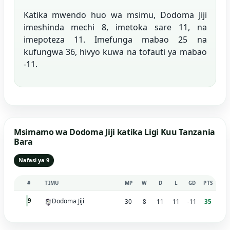
Katika mwendo huo wa msimu, Dodoma Jiji
imeshinda mechi 8, imetoka sare 11, na
imepoteza 11. Imefunga mabao 25 na
kufungwa 36, hivyo kuwa na tofauti ya mabao
-11.
Msimamo wa Dodoma Jiji katika Ligi Kuu Tanzania
Bara
Nafasi ya 9
#
TIMU
MP
W
D
L
GD
PTS
Dodoma Jiji
9
30
8
11
11
-11
35