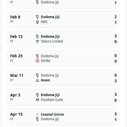
Dodoma Jiji
FT
1
2
Feb 8
Dodoma Jiji
KMC
FT
1
3
Feb 12
Dodoma Jiji
Tabora United
FT
0
0
Feb 25
Dodoma Jiji
Simba
FT
0
0
Mar 11
Dodoma Jiji
Azam
FT
3
3
Apr 3
Dodoma Jiji
Fountain Gate
FT
0
3
Apr 15
Coastal Union
Dodoma Jiji
FT
1