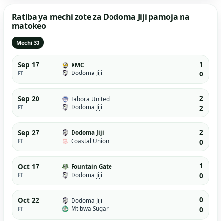
Ratiba ya mechi zote za Dodoma Jiji pamoja na
matokeo
Mechi 30
1
Sep 17
KMC
Dodoma Jiji
FT
0
2
Sep 20
Tabora United
Dodoma Jiji
FT
2
2
Sep 27
Dodoma Jiji
Coastal Union
FT
0
1
Oct 17
Fountain Gate
Dodoma Jiji
FT
0
0
Oct 22
Dodoma Jiji
Mtibwa Sugar
FT
0