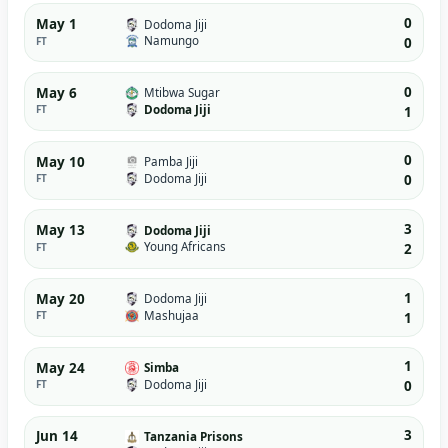
0
May 1
Dodoma Jiji
Namungo
FT
0
0
May 6
Mtibwa Sugar
Dodoma Jiji
FT
1
0
May 10
Pamba Jiji
Dodoma Jiji
FT
0
3
May 13
Dodoma Jiji
Young Africans
FT
2
1
May 20
Dodoma Jiji
Mashujaa
FT
1
1
May 24
Simba
Dodoma Jiji
FT
0
3
Jun 14
Tanzania Prisons