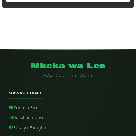
Mkeka wa Leo
Mikeka bora ya soka kila siku
MAWASILIANO
Kuhusu Sisi
Wasiliana Nasi
Sera ya Faragha