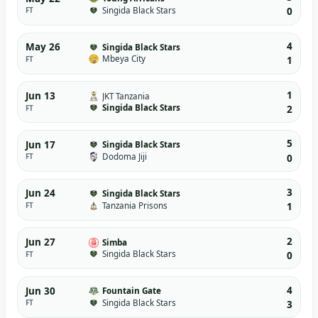
Singida Black Stars
FT
0
4
May 26
Singida Black Stars
Mbeya City
FT
1
1
Jun 13
JKT Tanzania
Singida Black Stars
FT
2
5
Jun 17
Singida Black Stars
Dodoma Jiji
FT
0
3
Jun 24
Singida Black Stars
Tanzania Prisons
FT
1
2
Jun 27
Simba
Singida Black Stars
FT
0
4
Jun 30
Fountain Gate
Singida Black Stars
FT
3