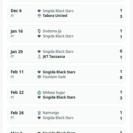
1
Dec 6
Singida Black Stars
Tabora United
FT
3
1
Jan 16
Dodoma Jiji
Singida Black Stars
FT
1
0
Jan 20
Singida Black Stars
JKT Tanzania
FT
1
1
Feb 11
Singida Black Stars
Fountain Gate
FT
0
1
Feb 22
Mtibwa Sugar
Singida Black Stars
FT
3
1
Feb 26
Namungo
Singida Black Stars
FT
1
1