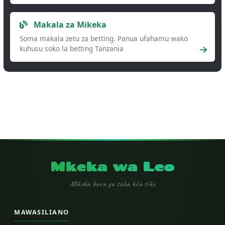
Makala za Mikeka
Soma makala zetu za betting. Panua ufahamu wako
kuhusu soko la betting Tanzania
Mkeka wa Leo
Mikeka bora ya soka kila siku
MAWASILIANO