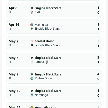
1
Apr 8
Singida Black Stars
KMC
FT
0
1
Apr 16
Mashujaa
Singida Black Stars
FT
1
2
May 2
Coastal Union
Singida Black Stars
FT
1
3
May 5
Singida Black Stars
Pamba Jiji
FT
1
4
May 9
Singida Black Stars
Mtibwa Sugar
FT
0
1
May 12
Singida Black Stars
Namungo
FT
0
3
May 22
Young Africans