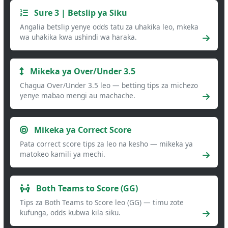
Sure 3 | Betslip ya Siku
Angalia betslip yenye odds tatu za uhakika leo, mkeka
wa uhakika kwa ushindi wa haraka.
Mikeka ya Over/Under 3.5
Chagua Over/Under 3.5 leo — betting tips za michezo
yenye mabao mengi au machache.
Mikeka ya Correct Score
Pata correct score tips za leo na kesho — mikeka ya
matokeo kamili ya mechi.
Both Teams to Score (GG)
Tips za Both Teams to Score leo (GG) — timu zote
kufunga, odds kubwa kila siku.