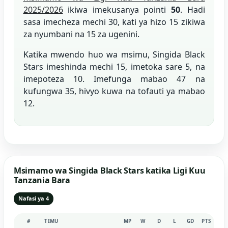
2025/2026
ikiwa imekusanya pointi
50
. Hadi
sasa imecheza mechi 30, kati ya hizo 15 zikiwa
za nyumbani na 15 za ugenini.
Katika mwendo huo wa msimu, Singida Black
Stars imeshinda mechi 15, imetoka sare 5, na
imepoteza 10. Imefunga mabao 47 na
kufungwa 35, hivyo kuwa na tofauti ya mabao
12.
Msimamo wa Singida Black Stars katika Ligi Kuu
Tanzania Bara
Nafasi ya 4
#
TIMU
MP
W
D
L
GD
PTS