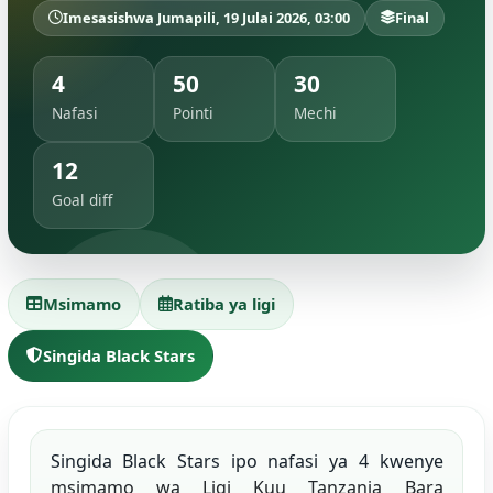
Imesasishwa Jumapili, 19 Julai 2026, 03:00
Final
4
50
30
Nafasi
Pointi
Mechi
12
Goal diff
Msimamo
Ratiba ya ligi
Singida Black Stars
Singida Black Stars ipo nafasi ya 4 kwenye
msimamo wa Ligi Kuu Tanzania Bara