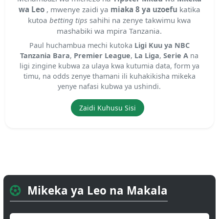
wa Leo
, mwenye zaidi ya
miaka 8 ya uzoefu
katika
kutoa
betting tips
sahihi na zenye takwimu kwa
mashabiki wa mpira Tanzania.
Paul huchambua mechi kutoka
Ligi Kuu ya NBC
Tanzania Bara
,
Premier League
,
La Liga
,
Serie A
na
ligi zingine kubwa za ulaya kwa kutumia data, form ya
timu, na odds zenye thamani ili kuhakikisha mikeka
yenye nafasi kubwa ya ushindi.
Zaidi Kuhusu Sisi
Mikeka ya Leo na Makala