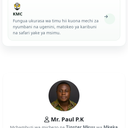
KMC
Fungua ukurasa wa timu hii kuona mechi za
nyumbani na ugenini, matokeo ya karibuni
na safari yake ya msimu.
Mr. Paul P.K
Mchambuzi wa michezo na
Tipster Mkuu
wa
Mkeka