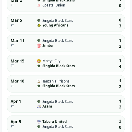
Mar 2
Singida Black Stars
Coastal Union
FT
0
0
Mar 5
Singida Black Stars
Young Africans
FT
3
1
Mar 11
Singida Black Stars
Simba
FT
2
1
Mar 15
Mbeya City
Singida Black Stars
FT
4
1
Mar 18
Tanzania Prisons
Singida Black Stars
FT
2
1
Apr 1
Singida Black Stars
Azam
FT
2
2
Apr 5
Tabora United
Singida Black Stars
FT
0