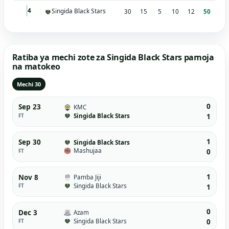
Singida Black Stars
4
30
15
5
10
12
50
Ratiba ya mechi zote za Singida Black Stars pamoja
na matokeo
Mechi 30
0
Sep 23
KMC
Singida Black Stars
FT
1
1
Sep 30
Singida Black Stars
Mashujaa
FT
0
1
Nov 8
Pamba Jiji
Singida Black Stars
FT
1
0
Dec 3
Azam
Singida Black Stars
FT
0