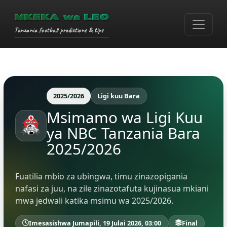
MKEKA wa LEO
Tanzania football predictions & tips
2025/2026
Ligi kuu Bara
Msimamo wa Ligi Kuu
ya NBC Tanzania Bara
2025/2026
Fuatilia mbio za ubingwa, timu zinazopigania
nafasi za juu, na zile zinazotafuta kujinasua mkiani
mwa jedwali katika msimu wa 2025/2026.
Imesasishwa Jumapili, 19 Julai 2026, 03:00
Final