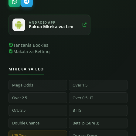
ANDROID APP
Pakua Mkeka wa Leo
Tanzania Bookies
Makala za Betting
MIKEKA YA LEO
Mega Odds
Over 1.5
Over 2.5
Over 0.5 HT
O/U 3.5
BTTS
Double Chance
Betslip (Sure 3)
VIP Tips
Correct Score