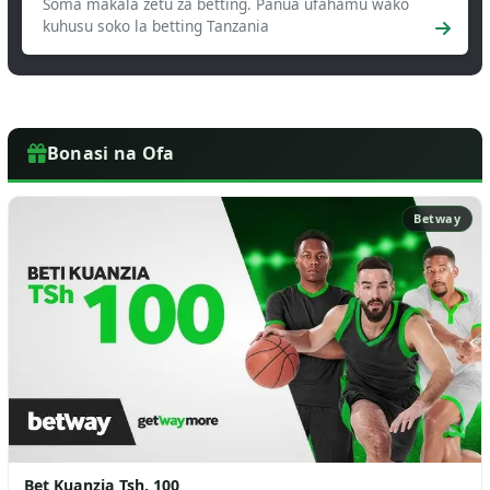
Soma makala zetu za betting. Panua ufahamu wako
kuhusu soko la betting Tanzania
Bonasi na Ofa
Betway
Bet Kuanzia Tsh. 100