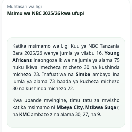
Muhtasari wa ligi
Msimu wa NBC 2025/26 kwa ufupi
Katika msimamo wa Ligi Kuu ya NBC Tanzania
Bara 2025/26 wenye jumla ya vilabu 16,
Young
Africans
inaongoza ikiwa na jumla ya alama 75
huku ikiwa imecheza michezo 30 na kushinda
michezo 23. Inafuatiwa na
Simba
ambayo ina
jumla ya alama 73 baada ya kucheza michezo
30 na kushinda michezo 22.
Kwa upande mwingine, timu tatu za mwisho
katika msimamo ni
Mbeya City
,
Mtibwa Sugar
,
na
KMC
ambazo zina alama 30, 27, na 9.