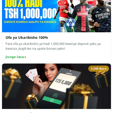
Ofa ya Ukaribisho 100%
Pata ofa ya ukaribisho ya hadi 1,000,000 kwenye deposit yako ya
kwanza. Jisajili leo na upate bonasi yako!
Jiunge Sasa
5,000 Bure