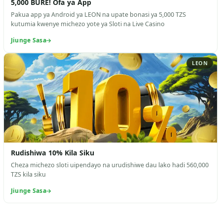
5,000 BURE! Ofa ya App
Pakua app ya Android ya LEON na upate bonasi ya 5,000 TZS
kutumia kwenye michezo yote ya Sloti na Live Casino
Jiunge Sasa
LEON
Rudishiwa 10% Kila Siku
Cheza michezo sloti uipendayo na urudishiwe dau lako hadi 560,000
TZS kila siku
Jiunge Sasa