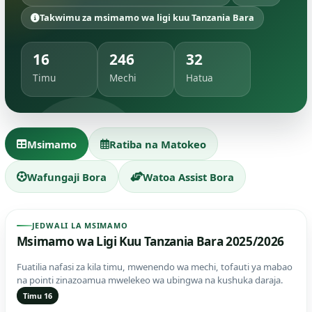
Takwimu za msimamo wa ligi kuu Tanzania Bara
16
246
32
Timu
Mechi
Hatua
Msimamo
Ratiba na Matokeo
Wafungaji Bora
Watoa Assist Bora
JEDWALI LA MSIMAMO
Msimamo wa Ligi Kuu Tanzania Bara 2025/2026
Fuatilia nafasi za kila timu, mwenendo wa mechi, tofauti ya mabao
na pointi zinazoamua mwelekeo wa ubingwa na kushuka daraja.
Timu 16