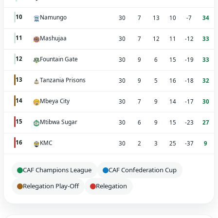
Namungo
10
30
7
13
10
-7
34
Mashujaa
11
30
7
12
11
-12
33
Fountain Gate
12
30
9
6
15
-19
33
Tanzania Prisons
13
30
9
5
16
-18
32
Mbeya City
14
30
7
9
14
-17
30
Mtibwa Sugar
15
30
6
9
15
-23
27
KMC
16
30
2
3
25
-37
9
CAF Champions League
CAF Confederation Cup
Relegation Play-Off
Relegation