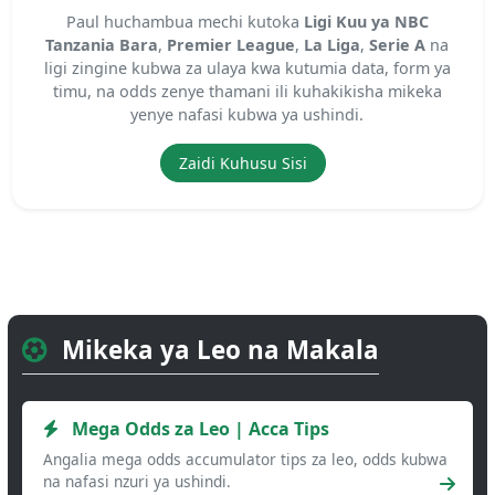
Paul huchambua mechi kutoka
Ligi Kuu ya NBC
Tanzania Bara
,
Premier League
,
La Liga
,
Serie A
na
ligi zingine kubwa za ulaya kwa kutumia data, form ya
timu, na odds zenye thamani ili kuhakikisha mikeka
yenye nafasi kubwa ya ushindi.
Zaidi Kuhusu Sisi
Mikeka ya Leo na Makala
Mega Odds za Leo | Acca Tips
Angalia mega odds accumulator tips za leo, odds kubwa
na nafasi nzuri ya ushindi.