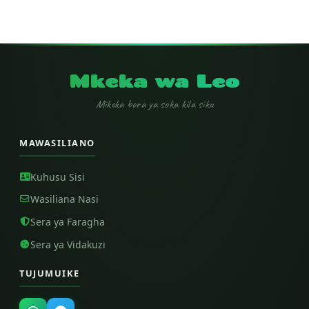
Mkeka wa Leo
Mikeka bora ya soka kila siku
MAWASILIANO
Kuhusu Sisi
Wasiliana Nasi
Sera ya Faragha
Sera ya Vidakuzi
TUJUMUIKE