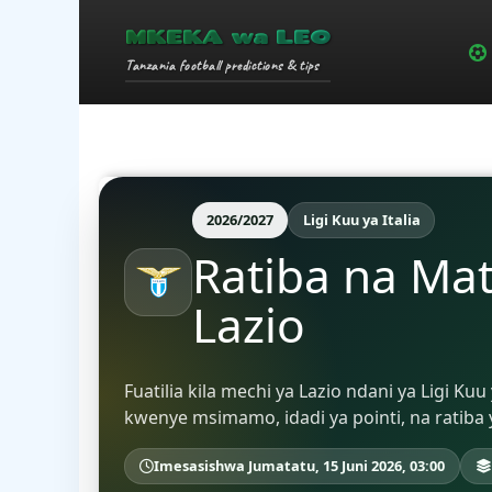
MKEKA wa LEO
Tanzania football predictions & tips
2026/2027
Ligi Kuu ya Italia
Ratiba na Ma
Lazio
Fuatilia kila mechi ya Lazio ndani ya Ligi K
kwenye msimamo, idadi ya pointi, na ratiba
Imesasishwa Jumatatu, 15 Juni 2026, 03:00