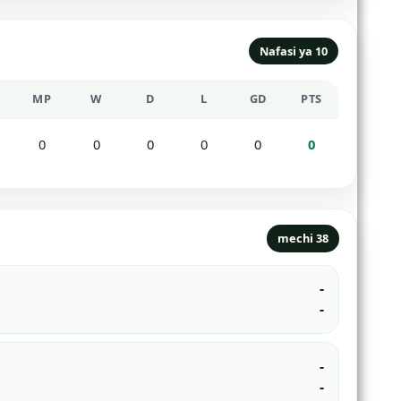
Nafasi ya 10
MP
W
D
L
GD
PTS
0
0
0
0
0
0
mechi 38
-
-
-
-