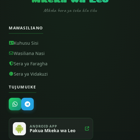
Mikeka bora ya soka kila siku
MAWASILIANO
Kuhusu Sisi
Wasiliana Nasi
Sera ya Faragha
Sera ya Vidakuzi
TUJUMUIKE
ANDROID APP
Pakua Mkeka wa Leo