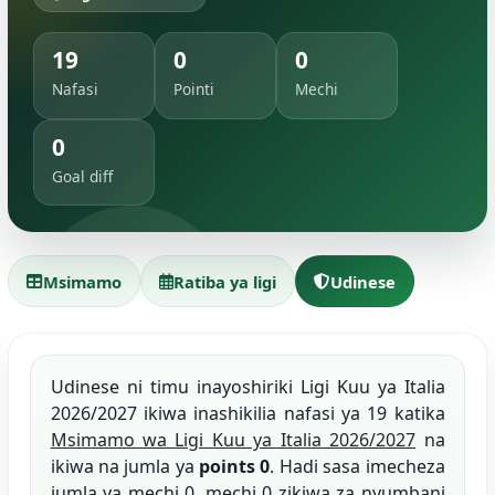
19
0
0
Nafasi
Pointi
Mechi
0
Goal diff
Msimamo
Ratiba ya ligi
Udinese
Udinese ni timu inayoshiriki Ligi Kuu ya Italia
2026/2027 ikiwa inashikilia nafasi ya 19 katika
Msimamo wa Ligi Kuu ya Italia 2026/2027
na
ikiwa na jumla ya
points 0
. Hadi sasa imecheza
jumla ya mechi 0, mechi 0 zikiwa za nyumbani