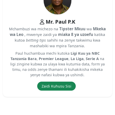
Mr. Paul P.K
Mchambuzi wa michezo na
Tipster Mkuu
wa
Mkeka
wa Leo
, mwenye zaidi ya
miaka 8 ya uzoefu
katika
kutoa
betting tips
sahihi na zenye takwimu kwa
mashabiki wa mpira Tanzania.
Paul huchambua mechi kutoka
Ligi Kuu ya NBC
Tanzania Bara
,
Premier League
,
La Liga
,
Serie A
na
ligi zingine kubwa za ulaya kwa kutumia data, form ya
timu, na odds zenye thamani ili kuhakikisha mikeka
yenye nafasi kubwa ya ushindi.
Zaidi Kuhusu Sisi