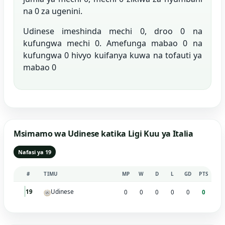
na 0 za ugenini.
Udinese imeshinda mechi 0, droo 0 na
kufungwa mechi 0. Amefunga mabao 0 na
kufungwa 0 hivyo kuifanya kuwa na tofauti ya
mabao 0
Msimamo wa Udinese katika Ligi Kuu ya Italia
Nafasi ya 19
#
TIMU
MP
W
D
L
GD
PTS
Udinese
19
0
0
0
0
0
0