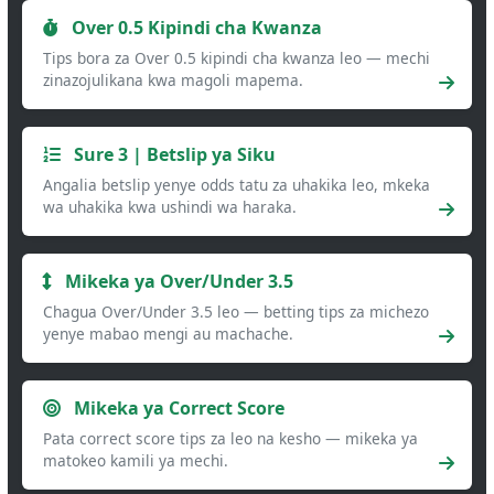
Over 0.5 Kipindi cha Kwanza
Tips bora za Over 0.5 kipindi cha kwanza leo — mechi
zinazojulikana kwa magoli mapema.
Sure 3 | Betslip ya Siku
Angalia betslip yenye odds tatu za uhakika leo, mkeka
wa uhakika kwa ushindi wa haraka.
Mikeka ya Over/Under 3.5
Chagua Over/Under 3.5 leo — betting tips za michezo
yenye mabao mengi au machache.
Mikeka ya Correct Score
Pata correct score tips za leo na kesho — mikeka ya
matokeo kamili ya mechi.