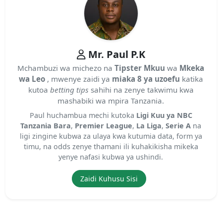
Mr. Paul P.K
Mchambuzi wa michezo na
Tipster Mkuu
wa
Mkeka
wa Leo
, mwenye zaidi ya
miaka 8 ya uzoefu
katika
kutoa
betting tips
sahihi na zenye takwimu kwa
mashabiki wa mpira Tanzania.
Paul huchambua mechi kutoka
Ligi Kuu ya NBC
Tanzania Bara
,
Premier League
,
La Liga
,
Serie A
na
ligi zingine kubwa za ulaya kwa kutumia data, form ya
timu, na odds zenye thamani ili kuhakikisha mikeka
yenye nafasi kubwa ya ushindi.
Zaidi Kuhusu Sisi