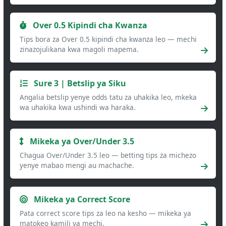
Over 0.5 Kipindi cha Kwanza
Tips bora za Over 0.5 kipindi cha kwanza leo — mechi
zinazojulikana kwa magoli mapema.
Sure 3 | Betslip ya Siku
Angalia betslip yenye odds tatu za uhakika leo, mkeka
wa uhakika kwa ushindi wa haraka.
Mikeka ya Over/Under 3.5
Chagua Over/Under 3.5 leo — betting tips za michezo
yenye mabao mengi au machache.
Mikeka ya Correct Score
Pata correct score tips za leo na kesho — mikeka ya
matokeo kamili ya mechi.