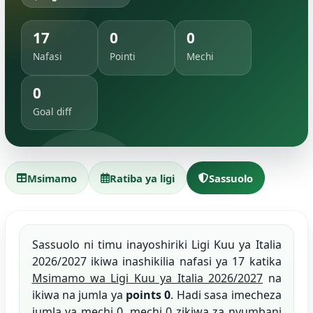
17
0
0
Nafasi
Pointi
Mechi
0
Goal diff
Msimamo
Ratiba ya ligi
Sassuolo
Sassuolo ni timu inayoshiriki Ligi Kuu ya Italia
2026/2027 ikiwa inashikilia nafasi ya 17 katika
Msimamo wa Ligi Kuu ya Italia 2026/2027
na
ikiwa na jumla ya
points 0
. Hadi sasa imecheza
jumla ya mechi 0, mechi 0 zikiwa za nyumbani