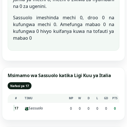
na 0 za ugenini.
Sassuolo imeshinda mechi 0, droo 0 na
kufungwa mechi 0. Amefunga mabao 0 na
kufungwa 0 hivyo kuifanya kuwa na tofauti ya
mabao 0
Msimamo wa Sassuolo katika Ligi Kuu ya Italia
Nafasi ya 17
#
TIMU
MP
W
D
L
GD
PTS
Sassuolo
17
0
0
0
0
0
0