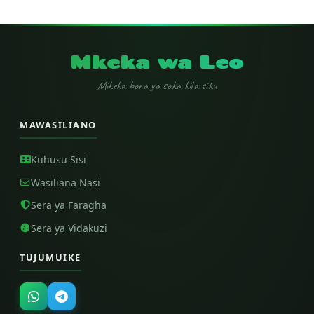
Mkeka wa Leo
Mikeka bora ya soka kila siku
MAWASILIANO
Kuhusu Sisi
Wasiliana Nasi
Sera ya Faragha
Sera ya Vidakuzi
TUJUMUIKE