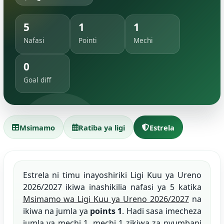
5
1
1
Nafasi
Pointi
Mechi
0
Goal diff
Msimamo
Ratiba ya ligi
Estrela
Estrela ni timu inayoshiriki Ligi Kuu ya Ureno
2026/2027 ikiwa inashikilia nafasi ya 5 katika
Msimamo wa Ligi Kuu ya Ureno 2026/2027
na
ikiwa na jumla ya
points 1
. Hadi sasa imecheza
jumla ya mechi 1, mechi 1 zikiwa za nyumbani