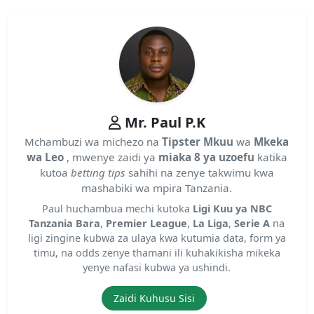
Mr. Paul P.K
Mchambuzi wa michezo na
Tipster Mkuu
wa
Mkeka
wa Leo
, mwenye zaidi ya
miaka 8 ya uzoefu
katika
kutoa
betting tips
sahihi na zenye takwimu kwa
mashabiki wa mpira Tanzania.
Paul huchambua mechi kutoka
Ligi Kuu ya NBC
Tanzania Bara
,
Premier League
,
La Liga
,
Serie A
na
ligi zingine kubwa za ulaya kwa kutumia data, form ya
timu, na odds zenye thamani ili kuhakikisha mikeka
yenye nafasi kubwa ya ushindi.
Zaidi Kuhusu Sisi