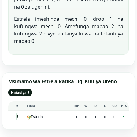
na 0 za ugenini.
Estrela imeshinda mechi 0, droo 1 na
kufungwa mechi 0. Amefunga mabao 2 na
kufungwa 2 hivyo kuifanya kuwa na tofauti ya
mabao 0
Msimamo wa Estrela katika Ligi Kuu ya Ureno
Nafasi ya 5
#
TIMU
MP
W
D
L
GD
PTS
Estrela
5
1
0
1
0
0
1