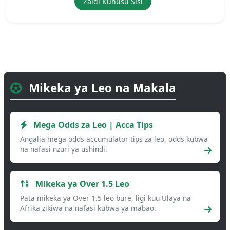
Zaidi Kuhusu Sisi
Mikeka ya Leo na Makala
Mega Odds za Leo | Acca Tips
Angalia mega odds accumulator tips za leo, odds kubwa
na nafasi nzuri ya ushindi.
Mikeka ya Over 1.5 Leo
Pata mikeka ya Over 1.5 leo bure, ligi kuu Ulaya na
Afrika zikiwa na nafasi kubwa ya mabao.