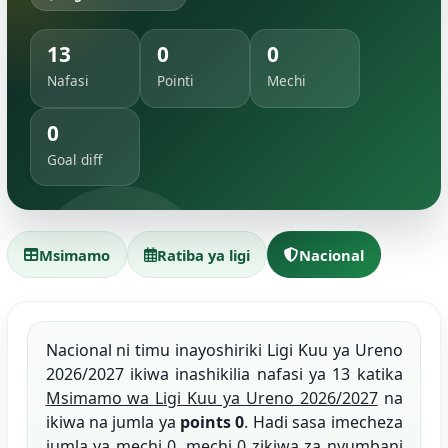
13
0
0
Nafasi
Pointi
Mechi
0
Goal diff
Msimamo
Ratiba ya ligi
Nacional
Nacional ni timu inayoshiriki Ligi Kuu ya Ureno
2026/2027 ikiwa inashikilia nafasi ya 13 katika
Msimamo wa Ligi Kuu ya Ureno 2026/2027
na
ikiwa na jumla ya
points 0
. Hadi sasa imecheza
jumla ya mechi 0, mechi 0 zikiwa za nyumbani