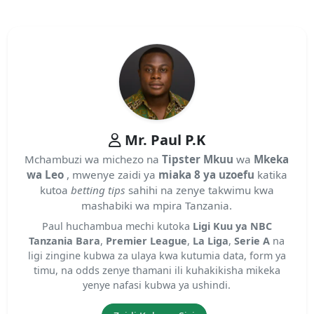
Mr. Paul P.K
Mchambuzi wa michezo na
Tipster Mkuu
wa
Mkeka
wa Leo
, mwenye zaidi ya
miaka 8 ya uzoefu
katika
kutoa
betting tips
sahihi na zenye takwimu kwa
mashabiki wa mpira Tanzania.
Paul huchambua mechi kutoka
Ligi Kuu ya NBC
Tanzania Bara
,
Premier League
,
La Liga
,
Serie A
na
ligi zingine kubwa za ulaya kwa kutumia data, form ya
timu, na odds zenye thamani ili kuhakikisha mikeka
yenye nafasi kubwa ya ushindi.