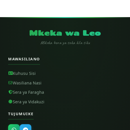
Mkeka wa Leo
Mikeka bora ya soka kila siku
MAWASILIANO
Kuhusu Sisi
Wasiliana Nasi
Sera ya Faragha
Sera ya Vidakuzi
TUJUMUIKE