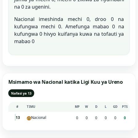
na 0 za ugenini.
Nacional imeshinda mechi 0, droo 0 na
kufungwa mechi 0. Amefunga mabao 0 na
kufungwa 0 hivyo kuifanya kuwa na tofauti ya
mabao 0
Msimamo wa Nacional katika Ligi Kuu ya Ureno
Nafasi ya 13
#
TIMU
MP
W
D
L
GD
PTS
Nacional
13
0
0
0
0
0
0