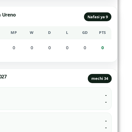
a Ureno
Nafasi ya 9
MP
W
D
L
GD
PTS
0
0
0
0
0
0
027
mechi 34
-
-
-
-