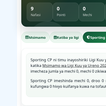
9
0
0
Nafasi
Pointi
Mechi
Msimamo
Ratiba ya ligi
Sporting
Sporting CP ni timu inayoshiriki Ligi Kuu 
katika
Msimamo wa Ligi Kuu ya Ureno 20
imecheza jumla ya mechi 0, mechi 0 zikiwa
Sporting CP imeshinda mechi 0, droo 
kufungwa 0 hivyo kuifanya kuwa na tofau