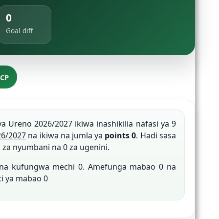
0
Goal diff
 CP
ya Ureno 2026/2027 ikiwa inashikilia nafasi ya 9
26/2027
na ikiwa na jumla ya
points 0
. Hadi sasa
 za nyumbani na 0 za ugenini.
0 na kufungwa mechi 0. Amefunga mabao 0 na
ti ya mabao 0