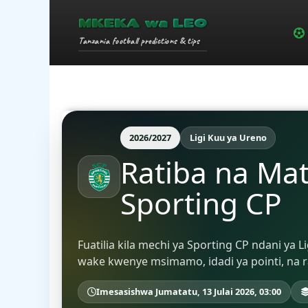
MKEKA wa LEO
Tanzania football predictions & tips
2026/2027
Ligi Kuu ya Ureno
Ratiba na Ma
Sporting CP
Fuatilia kila mechi ya Sporting CP ndani ya
wake kwenye msimamo, idadi ya pointi, na r
Imesasishwa Jumatatu, 13 Julai 2026, 03:00