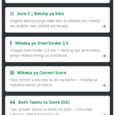
Sure 3 | Betslip ya Siku
Angalia betslip yenye odds tatu za uhakika leo, mkeka
wa uhakika kwa ushindi wa haraka.
Mikeka ya Over/Under 3.5
Chagua Over/Under 3.5 leo — betting tips za michezo
yenye mabao mengi au machache.
Mikeka ya Correct Score
Pata correct score tips za leo na kesho — mikeka ya
matokeo kamili ya mechi.
Both Teams to Score (GG)
Tips za Both Teams to Score leo (GG) — timu zote
kufunga, odds kubwa kila siku.