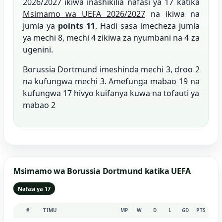
2026/2027 ikiwa inashikilia nafasi ya 17 katika
Msimamo wa UEFA 2026/2027
na ikiwa na
jumla ya
points 11
. Hadi sasa imecheza jumla
ya mechi 8, mechi 4 zikiwa za nyumbani na 4 za
ugenini.
Borussia Dortmund imeshinda mechi 3, droo 2
na kufungwa mechi 3. Amefunga mabao 19 na
kufungwa 17 hivyo kuifanya kuwa na tofauti ya
mabao 2
Msimamo wa Borussia Dortmund katika UEFA
Nafasi ya 17
#
TIMU
MP
W
D
L
GD
PTS