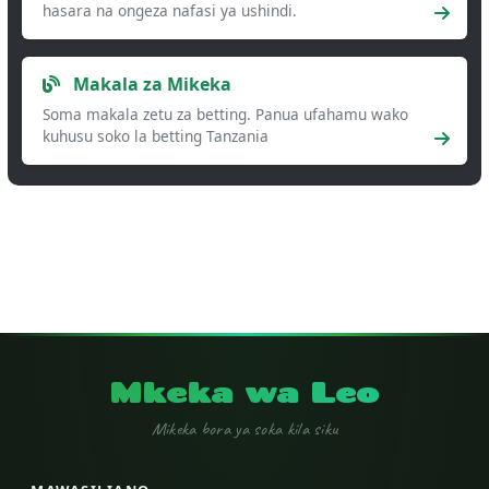
hasara na ongeza nafasi ya ushindi.
Makala za Mikeka
Soma makala zetu za betting. Panua ufahamu wako
kuhusu soko la betting Tanzania
Mkeka wa Leo
Mikeka bora ya soka kila siku