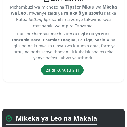
Mchambuzi wa michezo na
Tipster Mkuu
wa
Mkeka
wa Leo
, mwenye zaidi ya
miaka 8 ya uzoefu
katika
kutoa
betting tips
sahihi na zenye takwimu kwa
mashabiki wa mpira Tanzania.
Paul huchambua mechi kutoka
Ligi Kuu ya NBC
Tanzania Bara
,
Premier League
,
La Liga
,
Serie A
na
ligi zingine kubwa za ulaya kwa kutumia data, form ya
timu, na odds zenye thamani ili kuhakikisha mikeka
yenye nafasi kubwa ya ushindi.
Zaidi Kuhusu Sisi
Mikeka ya Leo na Makala