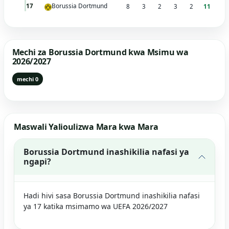
Borussia Dortmund
17
8
3
2
3
2
11
Mechi za Borussia Dortmund kwa Msimu wa
2026/2027
mechi 0
Maswali Yalioulizwa Mara kwa Mara
Borussia Dortmund inashikilia nafasi ya
ngapi?
Hadi hivi sasa Borussia Dortmund inashikilia nafasi
ya 17 katika msimamo wa UEFA 2026/2027