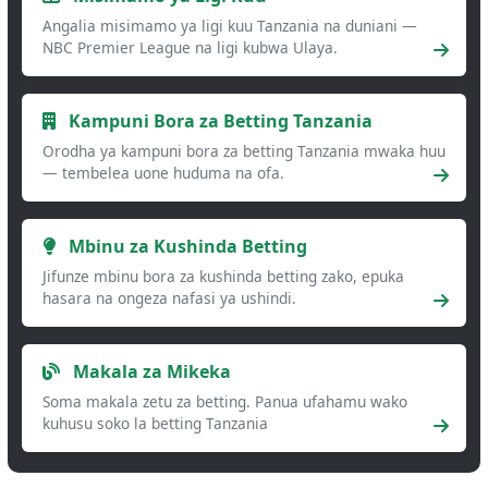
Angalia misimamo ya ligi kuu Tanzania na duniani —
NBC Premier League na ligi kubwa Ulaya.
Kampuni Bora za Betting Tanzania
Orodha ya kampuni bora za betting Tanzania mwaka huu
— tembelea uone huduma na ofa.
Mbinu za Kushinda Betting
Jifunze mbinu bora za kushinda betting zako, epuka
hasara na ongeza nafasi ya ushindi.
Makala za Mikeka
Soma makala zetu za betting. Panua ufahamu wako
kuhusu soko la betting Tanzania