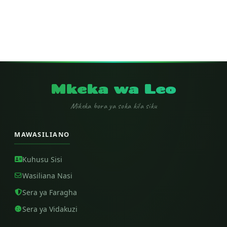
Mkeka wa Leo
Mikeka bora ya soka kila siku
MAWASILIANO
Kuhusu Sisi
Wasiliana Nasi
Sera ya Faragha
Sera ya Vidakuzi