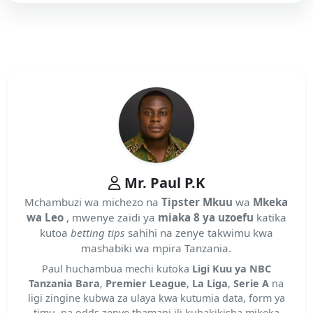
Mr. Paul P.K
Mchambuzi wa michezo na
Tipster Mkuu
wa
Mkeka
wa Leo
, mwenye zaidi ya
miaka 8 ya uzoefu
katika
kutoa
betting tips
sahihi na zenye takwimu kwa
mashabiki wa mpira Tanzania.
Paul huchambua mechi kutoka
Ligi Kuu ya NBC
Tanzania Bara
,
Premier League
,
La Liga
,
Serie A
na
ligi zingine kubwa za ulaya kwa kutumia data, form ya
timu, na odds zenye thamani ili kuhakikisha mikeka