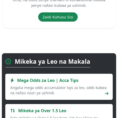
yenye nafasi kubwa ya ushindi.
Zaidi Kuhusu Sisi
Mikeka ya Leo na Makala
Mega Odds za Leo | Acca Tips
Angalia mega odds accumulator tips za leo, odds kubwa
na nafasi nzuri ya ushindi.
Mikeka ya Over 1.5 Leo
Pata mikeka ya Over 1.5 leo bure, ligi kuu Ulaya na