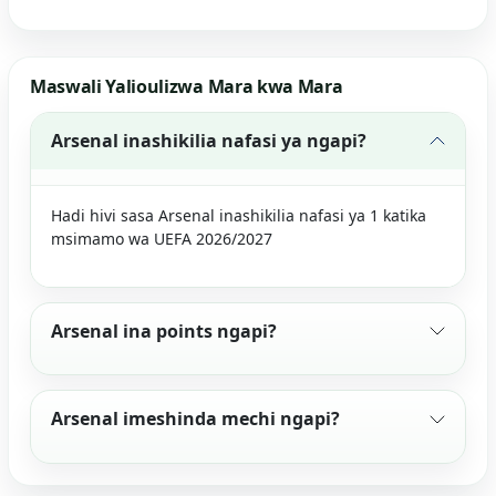
Maswali Yalioulizwa Mara kwa Mara
Arsenal inashikilia nafasi ya ngapi?
Hadi hivi sasa Arsenal inashikilia nafasi ya 1 katika
msimamo wa UEFA 2026/2027
Arsenal ina points ngapi?
Arsenal imeshinda mechi ngapi?