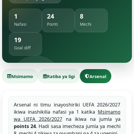
1
24
8
Nafasi
Pointi
Mechi
19
Goal diff
Msimamo
Ratiba ya ligi
Arsenal
Arsenal ni timu inayoshiriki UEFA 2026/2027
ikiwa inashikilia nafasi ya 1 katika
Msimamo
wa UEFA 2026/2027
na ikiwa na jumla ya
points 24
. Hadi sasa imecheza jumla ya mechi
8, mechi 4 zikiwa za nyumbani na 4 za ugenini.