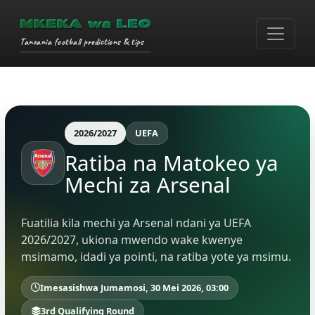
MKEKA wa LEO
Tanzania football predictions & tips
2026/2027
UEFA
Ratiba na Matokeo ya
Mechi za Arsenal
Fuatilia kila mechi ya Arsenal ndani ya UEFA
2026/2027, ukiona mwendo wake kwenye
msimamo, idadi ya pointi, na ratiba yote ya msimu.
Imesasishwa Jumamosi, 30 Mei 2026, 03:00
3rd Qualifying Round