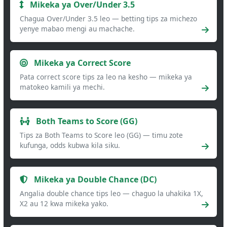
Mikeka ya Over/Under 3.5
Chagua Over/Under 3.5 leo — betting tips za michezo
yenye mabao mengi au machache.
Mikeka ya Correct Score
Pata correct score tips za leo na kesho — mikeka ya
matokeo kamili ya mechi.
Both Teams to Score (GG)
Tips za Both Teams to Score leo (GG) — timu zote
kufunga, odds kubwa kila siku.
Mikeka ya Double Chance (DC)
Angalia double chance tips leo — chaguo la uhakika 1X,
X2 au 12 kwa mikeka yako.