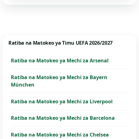
Ratiba na Matokeo ya Timu UEFA 2026/2027
Ratiba na Matokeo ya Mechi za Arsenal
Ratiba na Matokeo ya Mechi za Bayern
München
Ratiba na Matokeo ya Mechi za Liverpool
Ratiba na Matokeo ya Mechi za Barcelona
Ratiba na Matokeo ya Mechi za Chelsea