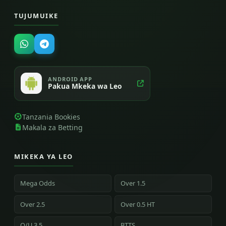
TUJUMUIKE
ANDROID APP
Pakua Mkeka wa Leo
Tanzania Bookies
Makala za Betting
MIKEKA YA LEO
Mega Odds
Over 1.5
Over 2.5
Over 0.5 HT
O/U 3.5
BTTS