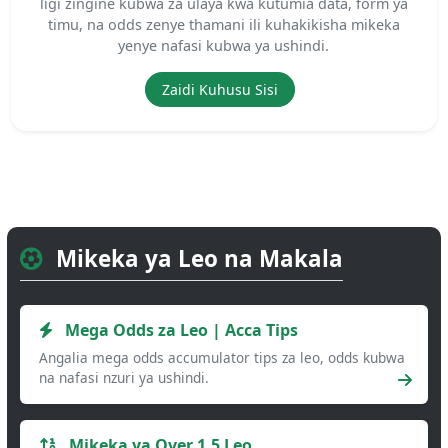
ligi zingine kubwa za ulaya kwa kutumia data, form ya
timu, na odds zenye thamani ili kuhakikisha mikeka
yenye nafasi kubwa ya ushindi.
Zaidi Kuhusu Sisi
Mikeka ya Leo na Makala
Mega Odds za Leo | Acca Tips
Angalia mega odds accumulator tips za leo, odds kubwa
na nafasi nzuri ya ushindi.
Mikeka ya Over 1.5 Leo