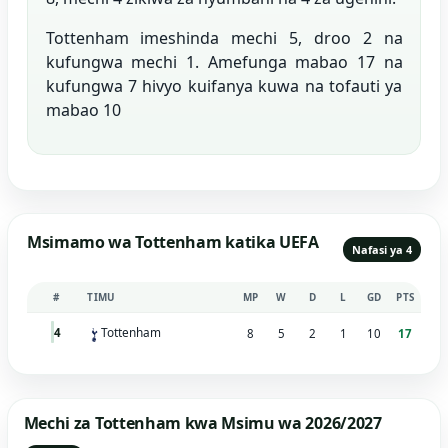
Tottenham imeshinda mechi 5, droo 2 na
kufungwa mechi 1. Amefunga mabao 17 na
kufungwa 7 hivyo kuifanya kuwa na tofauti ya
mabao 10
Msimamo wa Tottenham katika UEFA
Nafasi ya 4
#
TIMU
MP
W
D
L
GD
PTS
Tottenham
4
8
5
2
1
10
17
Mechi za Tottenham kwa Msimu wa 2026/2027