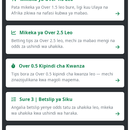
Pata mikeka ya Over 1.5 leo bure, ligi kuu Ulaya na
Afrika zikiwa na nafasi kubwa ya mabao.
Mikeka ya Over 2.5 Leo
Betting tips za Over 2.5 leo, mechi za mabao mengi na
odds za ushindi wa uhakika.
Over 0.5 Kipindi cha Kwanza
Tips bora za Over 0.5 kipindi cha kwanza leo — mechi
zinazojulikana kwa magoli mapema.
Sure 3 | Betslip ya Siku
Angalia betslip yenye odds tatu za uhakika leo, mkeka
wa uhakika kwa ushindi wa haraka.