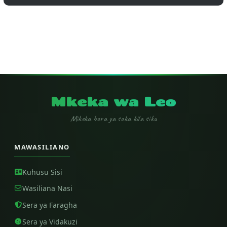
Mkeka wa Leo
Mikeka bora ya soka kila siku
MAWASILIANO
Kuhusu Sisi
Wasiliana Nasi
Sera ya Faragha
Sera ya Vidakuzi