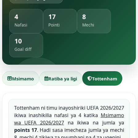
4
17
8
Nafasi
Pointi
Mechi
10
Goal diff
Msimamo
Ratiba ya ligi
Tottenham
Tottenham ni timu inayoshiriki UEFA 2026/2027
ikiwa inashikilia nafasi ya 4 katika
Msimamo
wa UEFA 2026/2027
na ikiwa na jumla ya
points 17
. Hadi sasa imecheza jumla ya mechi
8, mechi 4 zikiwa za nyumbani na 4 za ugenini.