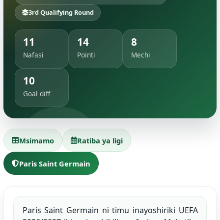
3rd Qualifying Round
11
14
8
Nafasi
Pointi
Mechi
10
Goal diff
Msimamo
Ratiba ya ligi
Paris Saint Germain
Paris Saint Germain ni timu inayoshiriki UEFA