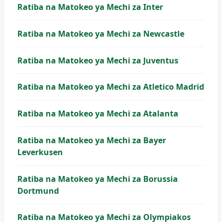
Ratiba na Matokeo ya Mechi za Inter
Ratiba na Matokeo ya Mechi za Newcastle
Ratiba na Matokeo ya Mechi za Juventus
Ratiba na Matokeo ya Mechi za Atletico Madrid
Ratiba na Matokeo ya Mechi za Atalanta
Ratiba na Matokeo ya Mechi za Bayer
Leverkusen
Ratiba na Matokeo ya Mechi za Borussia
Dortmund
Ratiba na Matokeo ya Mechi za Olympiakos