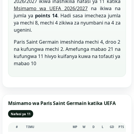
2026/2027 ikiwa inashikilia nafasi ya 11 katika
Msimamo wa UEFA 2026/2027
na ikiwa na
jumla ya
points 14
. Hadi sasa imecheza jumla
ya mechi 8, mechi 4 zikiwa za nyumbani na 4 za
ugenini.
Paris Saint Germain imeshinda mechi 4, droo 2
na kufungwa mechi 2. Amefunga mabao 21 na
kufungwa 11 hivyo kuifanya kuwa na tofauti ya
mabao 10
Msimamo wa Paris Saint Germain katika UEFA
Nafasi ya 11
#
TIMU
MP
W
D
L
GD
PTS