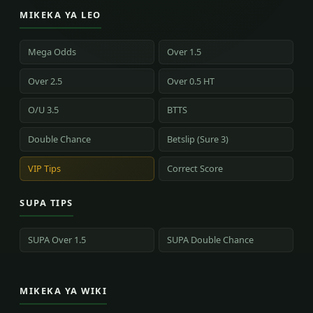
MIKEKA YA LEO
Mega Odds
Over 1.5
Over 2.5
Over 0.5 HT
O/U 3.5
BTTS
Double Chance
Betslip (Sure 3)
VIP Tips
Correct Score
SUPA TIPS
SUPA Over 1.5
SUPA Double Chance
MIKEKA YA WIKI