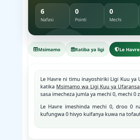
6
0
0
Nafasi
Pointi
Mechi
Msimamo
Ratiba ya ligi
Le Havre
Le Havre ni timu inayoshiriki Ligi Kuu ya 
katika
Msimamo wa Ligi Kuu ya Ufaransa
sasa imecheza jumla ya mechi 0, mechi 0 z
Le Havre imeshinda mechi 0, droo 0 
kufungwa 0 hivyo kuifanya kuwa na tofau