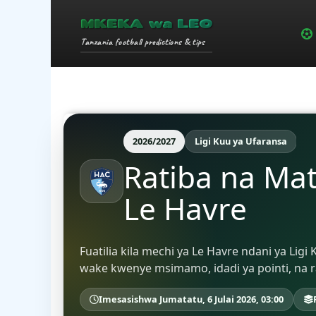
MKEKA wa LEO
Tanzania football predictions & tips
2026/2027
Ligi Kuu ya Ufaransa
Ratiba na Ma
Le Havre
Fuatilia kila mechi ya Le Havre ndani ya Li
wake kwenye msimamo, idadi ya pointi, na r
Imesasishwa Jumatatu, 6 Julai 2026, 03:00