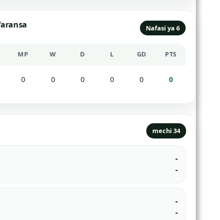
faransa
Nafasi ya 6
MP
W
D
L
GD
PTS
0
0
0
0
0
0
mechi 34
-
-
-
-