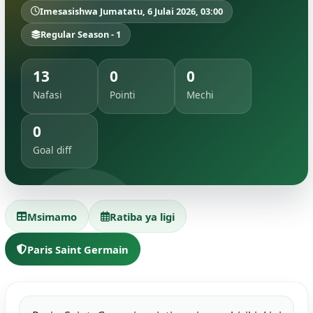
Imesasishwa Jumatatu, 6 Julai 2026, 03:00
Regular Season - 1
13
0
0
Nafasi
Pointi
Mechi
0
Goal diff
Msimamo
Ratiba ya ligi
Paris Saint Germain