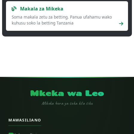
Makala za Mikeka
Soma makala zetu za betting. Panua ufahamu wako
kuhusu soko la betting Tanzania
Mkeka wa Leo
Mikeka bora ya soka kila siku
MAWASILIANO