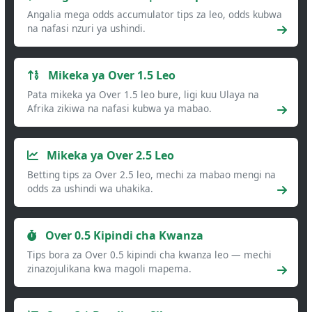
Angalia mega odds accumulator tips za leo, odds kubwa
na nafasi nzuri ya ushindi.
Mikeka ya Over 1.5 Leo
Pata mikeka ya Over 1.5 leo bure, ligi kuu Ulaya na
Afrika zikiwa na nafasi kubwa ya mabao.
Mikeka ya Over 2.5 Leo
Betting tips za Over 2.5 leo, mechi za mabao mengi na
odds za ushindi wa uhakika.
Over 0.5 Kipindi cha Kwanza
Tips bora za Over 0.5 kipindi cha kwanza leo — mechi
zinazojulikana kwa magoli mapema.