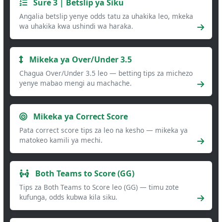
Sure 3 | Betslip ya Siku
Angalia betslip yenye odds tatu za uhakika leo, mkeka
wa uhakika kwa ushindi wa haraka.
Mikeka ya Over/Under 3.5
Chagua Over/Under 3.5 leo — betting tips za michezo
yenye mabao mengi au machache.
Mikeka ya Correct Score
Pata correct score tips za leo na kesho — mikeka ya
matokeo kamili ya mechi.
Both Teams to Score (GG)
Tips za Both Teams to Score leo (GG) — timu zote
kufunga, odds kubwa kila siku.