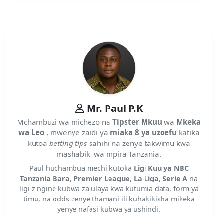
Mr. Paul P.K
Mchambuzi wa michezo na
Tipster Mkuu
wa
Mkeka
wa Leo
, mwenye zaidi ya
miaka 8 ya uzoefu
katika
kutoa
betting tips
sahihi na zenye takwimu kwa
mashabiki wa mpira Tanzania.
Paul huchambua mechi kutoka
Ligi Kuu ya NBC
Tanzania Bara
,
Premier League
,
La Liga
,
Serie A
na
ligi zingine kubwa za ulaya kwa kutumia data, form ya
timu, na odds zenye thamani ili kuhakikisha mikeka
yenye nafasi kubwa ya ushindi.