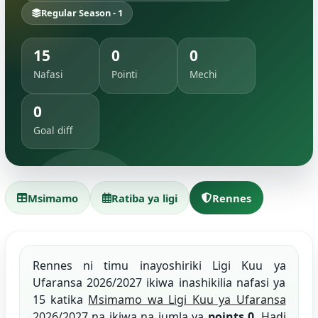
Regular Season - 1
15
0
0
Nafasi
Pointi
Mechi
0
Goal diff
Msimamo
Ratiba ya ligi
Rennes
Rennes ni timu inayoshiriki Ligi Kuu ya
Ufaransa 2026/2027 ikiwa inashikilia nafasi ya
15 katika
Msimamo wa Ligi Kuu ya Ufaransa
2026/2027
na ikiwa na jumla ya
points 0
. Hadi