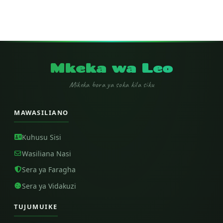
Mkeka wa Leo
Mikeka bora ya soka kila siku
MAWASILIANO
Kuhusu Sisi
Wasiliana Nasi
Sera ya Faragha
Sera ya Vidakuzi
TUJUMUIKE