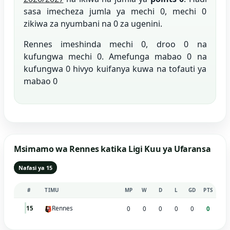
sasa imecheza jumla ya mechi 0, mechi 0
zikiwa za nyumbani na 0 za ugenini.
Rennes imeshinda mechi 0, droo 0 na
kufungwa mechi 0. Amefunga mabao 0 na
kufungwa 0 hivyo kuifanya kuwa na tofauti ya
mabao 0
Msimamo wa Rennes katika Ligi Kuu ya Ufaransa
Nafasi ya 15
#
TIMU
MP
W
D
L
GD
PTS
Rennes
15
0
0
0
0
0
0