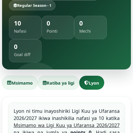
Regular Season - 1
10
0
0
Nafasi
Pointi
Mechi
0
Goal diff
Msimamo
Ratiba ya ligi
Lyon
Lyon ni timu inayoshiriki Ligi Kuu ya Ufaransa
2026/2027 ikiwa inashikilia nafasi ya 10 katika
Msimamo wa Ligi Kuu ya Ufaransa 2026/2027
na ikiwa na jumla ya
points 0
. Hadi sasa