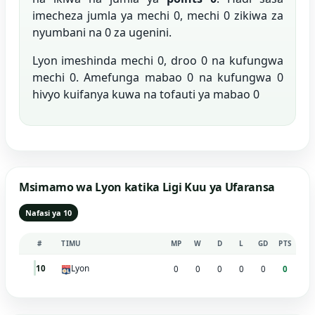
imecheza jumla ya mechi 0, mechi 0 zikiwa za
nyumbani na 0 za ugenini.
Lyon imeshinda mechi 0, droo 0 na kufungwa
mechi 0. Amefunga mabao 0 na kufungwa 0
hivyo kuifanya kuwa na tofauti ya mabao 0
Msimamo wa Lyon katika Ligi Kuu ya Ufaransa
Nafasi ya 10
#
TIMU
MP
W
D
L
GD
PTS
Lyon
10
0
0
0
0
0
0