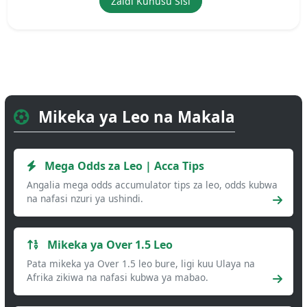
Zaidi Kuhusu Sisi
Mikeka ya Leo na Makala
Mega Odds za Leo | Acca Tips
Angalia mega odds accumulator tips za leo, odds kubwa
na nafasi nzuri ya ushindi.
Mikeka ya Over 1.5 Leo
Pata mikeka ya Over 1.5 leo bure, ligi kuu Ulaya na
Afrika zikiwa na nafasi kubwa ya mabao.