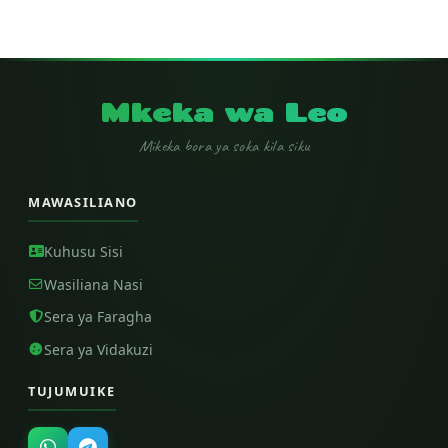
Mkeka wa Leo
Mikeka bora ya soka kila siku
MAWASILIANO
Kuhusu Sisi
Wasiliana Nasi
Sera ya Faragha
Sera ya Vidakuzi
TUJUMUIKE