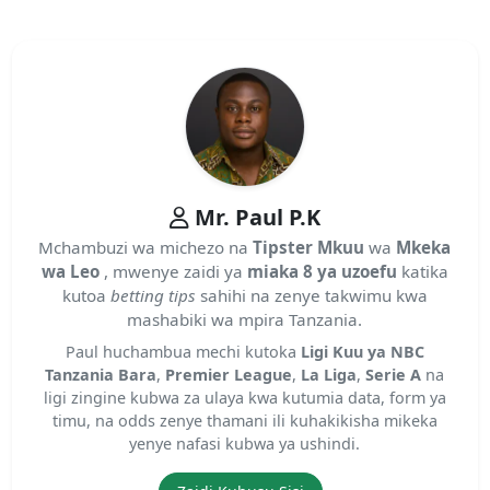
Mr. Paul P.K
Mchambuzi wa michezo na
Tipster Mkuu
wa
Mkeka
wa Leo
, mwenye zaidi ya
miaka 8 ya uzoefu
katika
kutoa
betting tips
sahihi na zenye takwimu kwa
mashabiki wa mpira Tanzania.
Paul huchambua mechi kutoka
Ligi Kuu ya NBC
Tanzania Bara
,
Premier League
,
La Liga
,
Serie A
na
ligi zingine kubwa za ulaya kwa kutumia data, form ya
timu, na odds zenye thamani ili kuhakikisha mikeka
yenye nafasi kubwa ya ushindi.