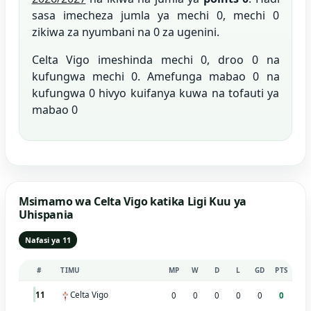
sasa imecheza jumla ya mechi 0, mechi 0
zikiwa za nyumbani na 0 za ugenini.
Celta Vigo imeshinda mechi 0, droo 0 na
kufungwa mechi 0. Amefunga mabao 0 na
kufungwa 0 hivyo kuifanya kuwa na tofauti ya
mabao 0
Msimamo wa Celta Vigo katika Ligi Kuu ya
Uhispania
Nafasi ya 11
#
TIMU
MP
W
D
L
GD
PTS
Celta Vigo
11
0
0
0
0
0
0