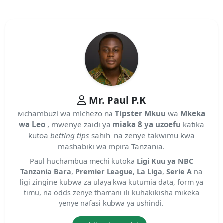
Mr. Paul P.K
Mchambuzi wa michezo na
Tipster Mkuu
wa
Mkeka
wa Leo
, mwenye zaidi ya
miaka 8 ya uzoefu
katika
kutoa
betting tips
sahihi na zenye takwimu kwa
mashabiki wa mpira Tanzania.
Paul huchambua mechi kutoka
Ligi Kuu ya NBC
Tanzania Bara
,
Premier League
,
La Liga
,
Serie A
na
ligi zingine kubwa za ulaya kwa kutumia data, form ya
timu, na odds zenye thamani ili kuhakikisha mikeka
yenye nafasi kubwa ya ushindi.