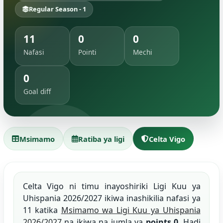
Regular Season - 1
11
0
0
Nafasi
Pointi
Mechi
0
Goal diff
Msimamo
Ratiba ya ligi
Celta Vigo
Celta Vigo ni timu inayoshiriki Ligi Kuu ya
Uhispania 2026/2027 ikiwa inashikilia nafasi ya
11 katika
Msimamo wa Ligi Kuu ya Uhispania
2026/2027
na ikiwa na jumla ya
points 0
. Hadi