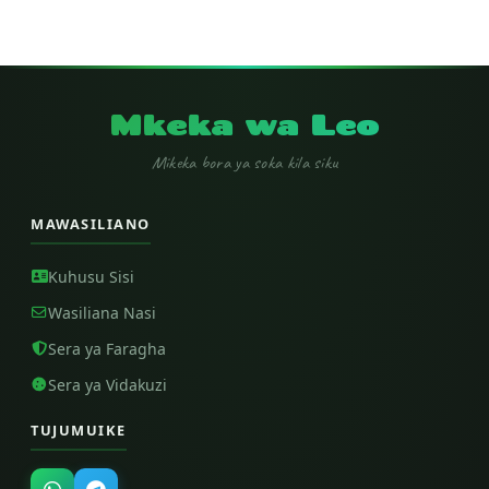
Mkeka wa Leo
Mikeka bora ya soka kila siku
MAWASILIANO
Kuhusu Sisi
Wasiliana Nasi
Sera ya Faragha
Sera ya Vidakuzi
TUJUMUIKE