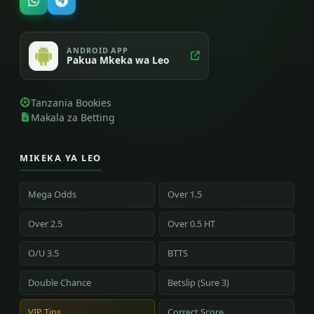
ANDROID APP
Pakua Mkeka wa Leo
Tanzania Bookies
Makala za Betting
MIKEKA YA LEO
Mega Odds
Over 1.5
Over 2.5
Over 0.5 HT
O/U 3.5
BTTS
Double Chance
Betslip (Sure 3)
VIP Tips
Correct Score