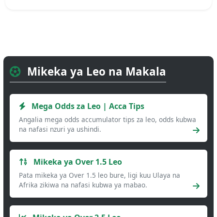
Mikeka ya Leo na Makala
Mega Odds za Leo | Acca Tips
Angalia mega odds accumulator tips za leo, odds kubwa
na nafasi nzuri ya ushindi.
Mikeka ya Over 1.5 Leo
Pata mikeka ya Over 1.5 leo bure, ligi kuu Ulaya na
Afrika zikiwa na nafasi kubwa ya mabao.