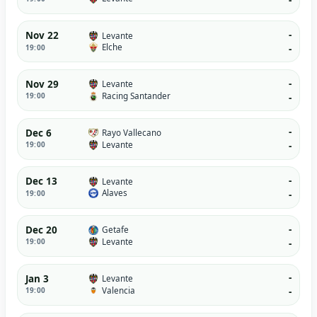
-
-
Nov 22
Levante
Elche
19:00
-
-
Nov 29
Levante
Racing Santander
19:00
-
-
Dec 6
Rayo Vallecano
Levante
19:00
-
-
Dec 13
Levante
Alaves
19:00
-
-
Dec 20
Getafe
Levante
19:00
-
-
Jan 3
Levante
Valencia
19:00
-