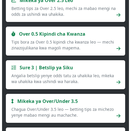
Mikeka ya Over 2.5 Leo
Betting tips za Over 2.5 leo, mechi za mabao mengi na
odds za ushindi wa uhakika.
Over 0.5 Kipindi cha Kwanza
Tips bora za Over 0.5 kipindi cha kwanza leo — mechi
zinazojulikana kwa magoli mapema.
Sure 3 | Betslip ya Siku
Angalia betslip yenye odds tatu za uhakika leo, mkeka
wa uhakika kwa ushindi wa haraka.
Mikeka ya Over/Under 3.5
Chagua Over/Under 3.5 leo — betting tips za michezo
yenye mabao mengi au machache.