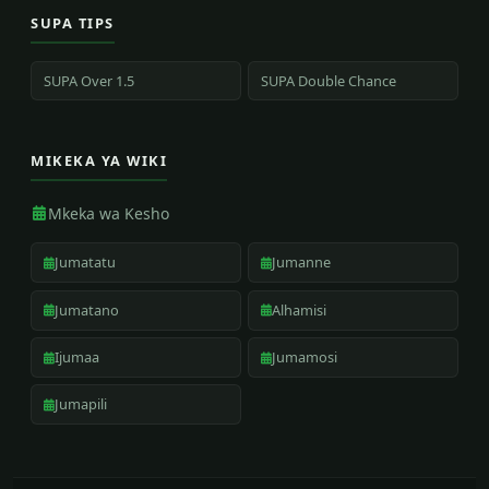
SUPA TIPS
SUPA Over 1.5
SUPA Double Chance
MIKEKA YA WIKI
Mkeka wa Kesho
Jumatatu
Jumanne
Jumatano
Alhamisi
Ijumaa
Jumamosi
Jumapili