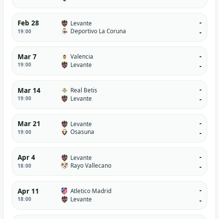
-
Feb 28
Levante
Deportivo La Coruna
19:00
-
-
Mar 7
Valencia
Levante
19:00
-
-
Mar 14
Real Betis
Levante
19:00
-
-
Mar 21
Levante
Osasuna
19:00
-
-
Apr 4
Levante
Rayo Vallecano
18:00
-
-
Apr 11
Atletico Madrid
Levante
18:00
-