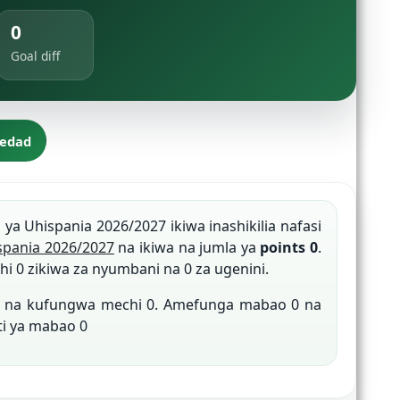
0
Goal diff
iedad
u ya Uhispania 2026/2027 ikiwa inashikilia nafasi
spania 2026/2027
na ikiwa na jumla ya
points 0
.
i 0 zikiwa za nyumbani na 0 za ugenini.
 0 na kufungwa mechi 0. Amefunga mabao 0 na
ti ya mabao 0