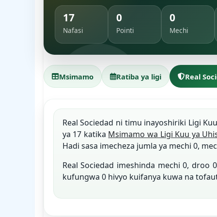
17
0
0
Nafasi
Pointi
Mechi
Msimamo
Ratiba ya ligi
Real Soc
Real Sociedad ni timu inayoshiriki Ligi Ku
ya 17 katika
Msimamo wa Ligi Kuu ya Uhi
Hadi sasa imecheza jumla ya mechi 0, mech
Real Sociedad imeshinda mechi 0, droo
kufungwa 0 hivyo kuifanya kuwa na tofau