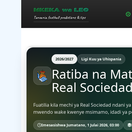
MKEKA wa LEO
Tanzania football predictions & tips
2026/2027
Ligi Kuu ya Uhispania
Ratiba na Ma
Real Socieda
Fuatilia kila mechi ya Real Sociedad ndani y
mwendo wake kwenye msimamo, idadi ya poin
Imesasishwa Jumatano, 1 Julai 2026, 03:00