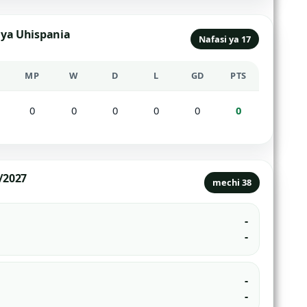
 ya Uhispania
Nafasi ya 17
MP
W
D
L
GD
PTS
0
0
0
0
0
0
/2027
mechi 38
-
-
-
-