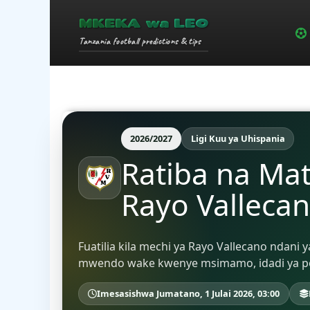
MKEKA wa LEO
Tanzania football predictions & tips
2026/2027
Ligi Kuu ya Uhispania
Ratiba na Ma
Rayo Valleca
Fuatilia kila mechi ya Rayo Vallecano ndani 
mwendo wake kwenye msimamo, idadi ya poin
Imesasishwa Jumatano, 1 Julai 2026, 03:00