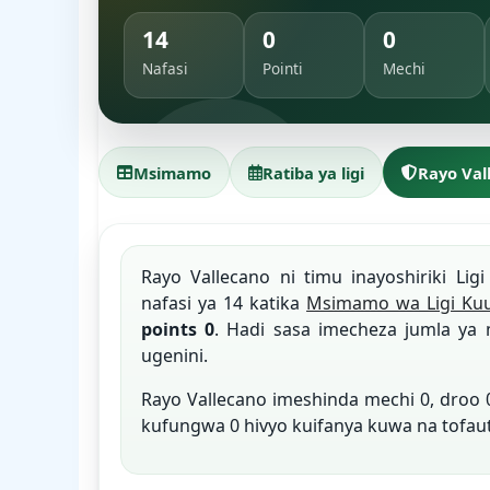
14
0
0
Nafasi
Pointi
Mechi
Msimamo
Ratiba ya ligi
Rayo Val
Rayo Vallecano ni timu inayoshiriki Lig
nafasi ya 14 katika
Msimamo wa Ligi Kuu
points 0
. Hadi sasa imecheza jumla ya 
ugenini.
Rayo Vallecano imeshinda mechi 0, droo
kufungwa 0 hivyo kuifanya kuwa na tofau