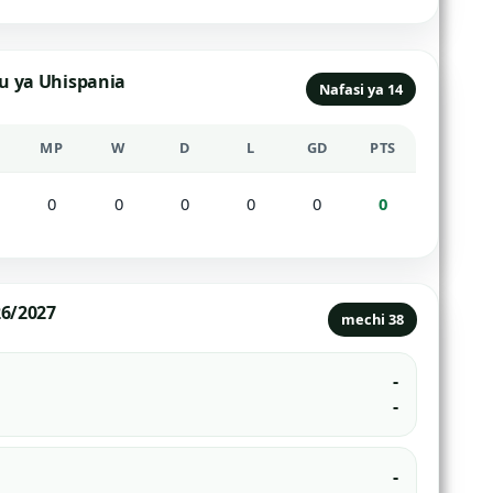
u ya Uhispania
Nafasi ya 14
MP
W
D
L
GD
PTS
0
0
0
0
0
0
6/2027
mechi 38
-
-
-