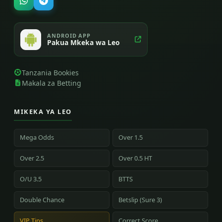
ANDROID APP
Pakua Mkeka wa Leo
Tanzania Bookies
Makala za Betting
MIKEKA YA LEO
Mega Odds
Over 1.5
Over 2.5
Over 0.5 HT
O/U 3.5
BTTS
Double Chance
Betslip (Sure 3)
VIP Tips
Correct Score