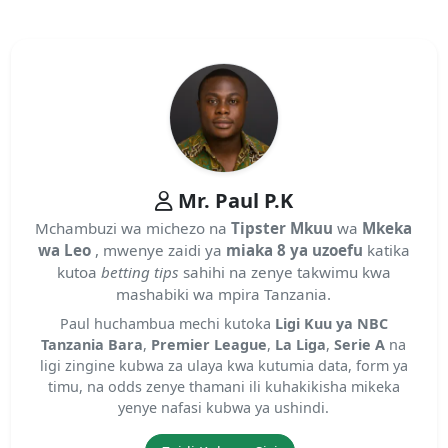
Mr. Paul P.K
Mchambuzi wa michezo na
Tipster Mkuu
wa
Mkeka
wa Leo
, mwenye zaidi ya
miaka 8 ya uzoefu
katika
kutoa
betting tips
sahihi na zenye takwimu kwa
mashabiki wa mpira Tanzania.
Paul huchambua mechi kutoka
Ligi Kuu ya NBC
Tanzania Bara
,
Premier League
,
La Liga
,
Serie A
na
ligi zingine kubwa za ulaya kwa kutumia data, form ya
timu, na odds zenye thamani ili kuhakikisha mikeka
yenye nafasi kubwa ya ushindi.