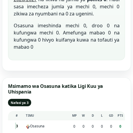
sasa imecheza jumla ya mechi 0, mechi 0
zikiwa za nyumbani na 0 za ugenini.
Osasuna imeshinda mechi 0, droo 0 na
kufungwa mechi 0. Amefunga mabao 0 na
kufungwa 0 hivyo kuifanya kuwa na tofauti ya
mabao 0
Msimamo wa Osasuna katika Ligi Kuu ya
Uhispania
Nafasi ya 3
#
TIMU
MP
W
D
L
GD
PTS
Osasuna
3
0
0
0
0
0
0