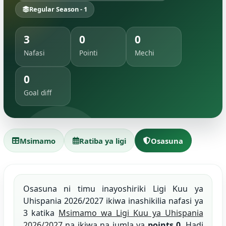
Regular Season - 1
3
0
0
Nafasi
Pointi
Mechi
0
Goal diff
Msimamo
Ratiba ya ligi
Osasuna
Osasuna ni timu inayoshiriki Ligi Kuu ya
Uhispania 2026/2027 ikiwa inashikilia nafasi ya
3 katika
Msimamo wa Ligi Kuu ya Uhispania
2026/2027
na ikiwa na jumla ya
points 0
. Hadi