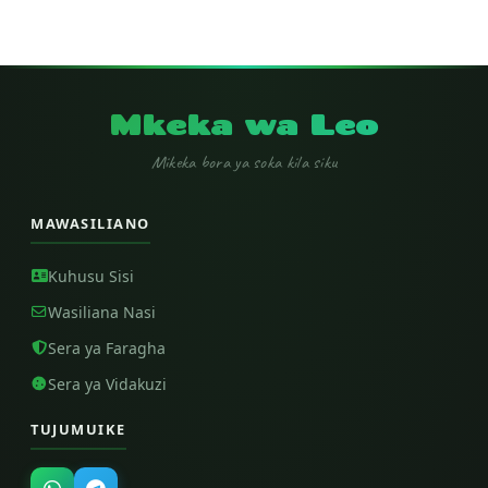
Mkeka wa Leo
Mikeka bora ya soka kila siku
MAWASILIANO
Kuhusu Sisi
Wasiliana Nasi
Sera ya Faragha
Sera ya Vidakuzi
TUJUMUIKE